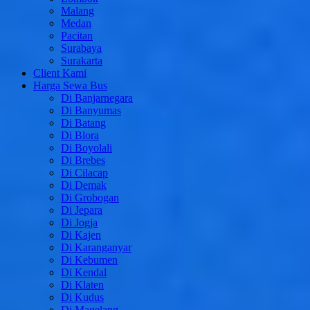
Malang
Medan
Pacitan
Surabaya
Surakarta
Client Kami
Harga Sewa Bus
Di Banjarnegara
Di Banyumas
Di Batang
Di Blora
Di Boyolali
Di Brebes
Di Cilacap
Di Demak
Di Grobogan
Di Jepara
Di Jogja
Di Kajen
Di Karanganyar
Di Kebumen
Di Kendal
Di Klaten
Di Kudus
Di Magelang