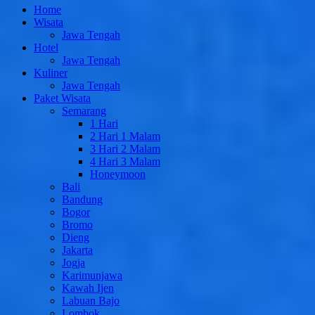
Home
Wisata
Jawa Tengah
Hotel
Jawa Tengah
Kuliner
Jawa Tengah
Paket Wisata
Semarang
1 Hari
2 Hari 1 Malam
3 Hari 2 Malam
4 Hari 3 Malam
Honeymoon
Bali
Bandung
Bogor
Bromo
Dieng
Jakarta
Jogja
Karimunjawa
Kawah Ijen
Labuan Bajo
Lombok