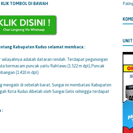
 KLIK TOMBOL DI BAWAH
Palin
KOM
UNIT
 tentang Kabupaten Kudus selamat membaca :
 wilayahnya adalah dataran rendah. Terdapat pegunungan
pula bermacam puncak yaitu Rahtawu (1.522 m dpl),Puncak
bangan (1.410 m dpl).
g mengalir di sebelah barat, Sungai ini membatasi Kabupaten
h Kota Kudus dibelah oleh Sungai Gelis sehingga terdapat
 :