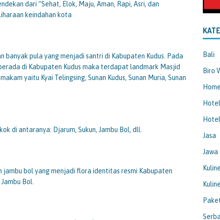
dekan dari “Sehat, Elok, Maju, Aman, Rapi, Asri, dan
liharaan keindahan kota
KATE
Bali
 banyak pula yang menjadi santri di Kabupaten Kudus. Pada
berada di Kabupaten Kudus maka terdapat landmark Masjid
Biro 
a makam yaitu Kyai Telingsing, Sunan Kudus, Sunan Muria, Sunan
Hom
Hote
Hotel
ok di antaranya: Djarum, Sukun, Jambu Bol, dll.
Jasa
Jawa
Kulin
 jambu bol yang menjadi flora identitas resmi Kabupaten
 Jambu Bol.
Kulin
Pake
Serba