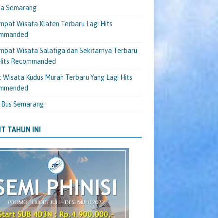
ta Semarang
mpat Wisata Klaten Terbaru Lagi Hits
mmanded
mpat Wisata Salatiga dan Sekitarnya Terbaru
 Hits Recommanded
 Wisata Kudus Murah Terbaru Yang Lagi Hits
mmended
 Bus Semarang
T TAHUN INI