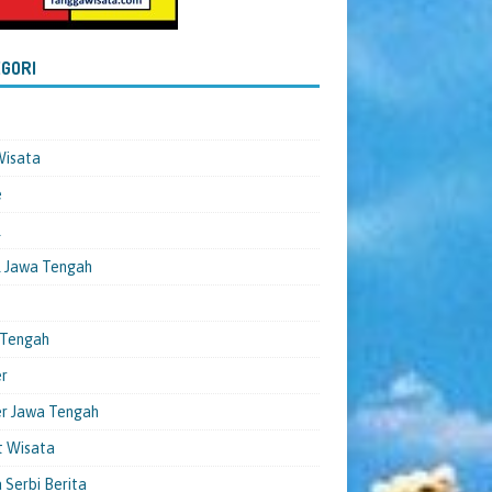
GORI
Wisata
e
l
 Jawa Tengah
 Tengah
er
er Jawa Tengah
t Wisata
 Serbi Berita