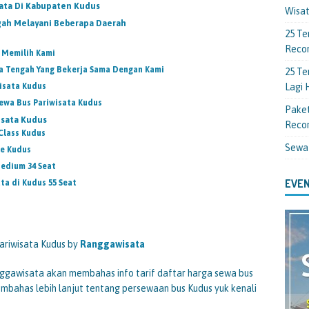
sata Di Kabupaten Kudus
Wisa
gah Melayani Beberapa Daerah
25 Te
Reco
 Memilih Kami
a Tengah Yang Bekerja Sama Dengan Kami
25 Te
isata Kudus
Lagi
ewa Bus Pariwisata Kudus
Paket
isata Kudus
Reco
Class Kudus
Sewa
ce Kudus
edium 34 Seat
EVEN
ta di Kudus 55 Seat
ariwisata Kudus by
Ranggawisata
ranggawisata akan membahas info tarif daftar harga sewa bus
mbahas lebih lanjut tentang persewaan bus Kudus yuk kenali