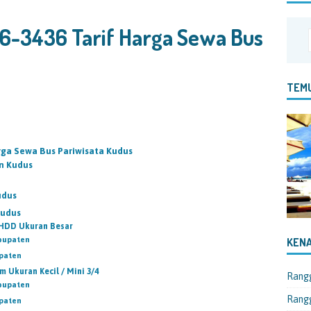
6-3436 Tarif Harga Sewa Bus
TEMU
rga Sewa Bus Pariwisata Kudus
en Kudus
s
udus
Kudus
 HDD Ukuran Besar
bupaten
KENA
upaten
 Ukuran Kecil / Mini 3/4
Rang
bupaten
Rangg
upaten