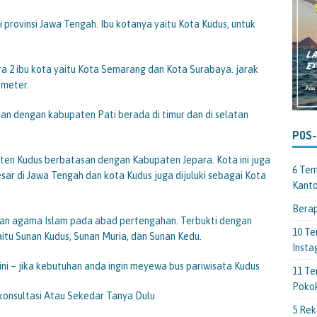
provinsi Jawa Tengah. Ibu kotanya yaitu Kota Kudus, untuk
ra 2 ibu kota yaitu Kota Semarang dan Kota Surabaya. jarak
ometer.
n dengan kabupaten Pati berada di timur dan di selatan
POS
en Kudus berbatasan dengan Kabupaten Jepara. Kota ini juga
6 Tem
sar di Jawa Tengah dan kota Kudus juga dijuluki sebagai Kota
Kant
Berap
an agama Islam pada abad pertengahan. Terbukti dengan
10 Te
itu Sunan Kudus, Sunan Muria, dan Sunan Kedu.
Insta
ini – jika kebutuhan anda ingin meyewa bus pariwisata Kudus
11 Te
Poko
rkonsultasi Atau Sekedar Tanya Dulu
5 Rek