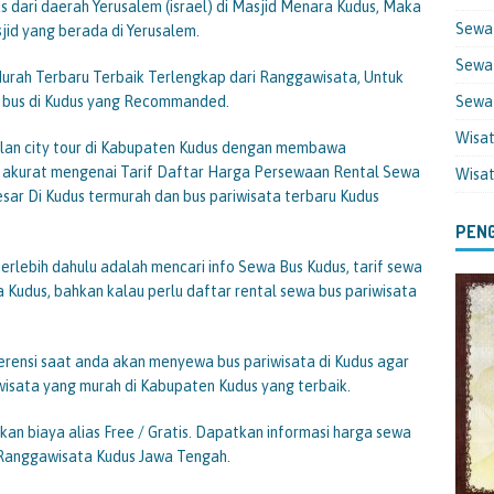
 dari daerah Yerusalem (israel) di Masjid Menara Kudus, Maka
Sewa
sjid yang berada di Yerusalem.
Sewa 
urah Terbaru Terbaik Terlengkap dari Ranggawisata, Untuk
 bus di Kudus yang Recommanded.
Sewa
Wisa
jalan city tour di Kabupaten Kudus dengan membawa
g akurat mengenai Tarif Daftar Harga Persewaan Rental Sewa
Wisa
esar Di Kudus termurah dan bus pariwisata terbaru Kudus
PENG
erlebih dahulu adalah mencari info Sewa Bus Kudus, tarif sewa
a Kudus, bahkan kalau perlu daftar rental sewa bus pariwisata
erensi saat anda akan menyewa bus pariwisata di Kudus agar
isata yang murah di Kabupaten Kudus yang terbaik.
kan biaya alias Free / Gratis. Dapatkan informasi harga sewa
i Ranggawisata Kudus Jawa Tengah.