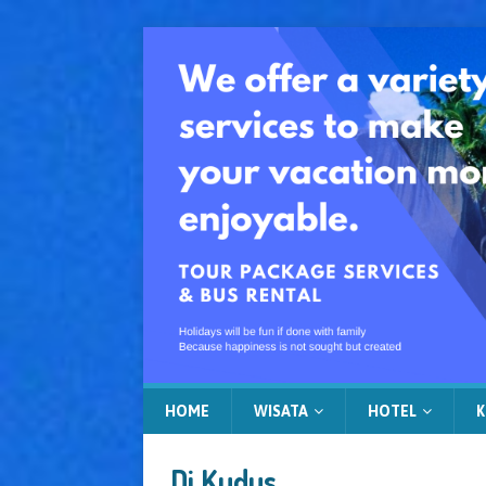
HOME
WISATA
HOTEL
K
Di Kudus