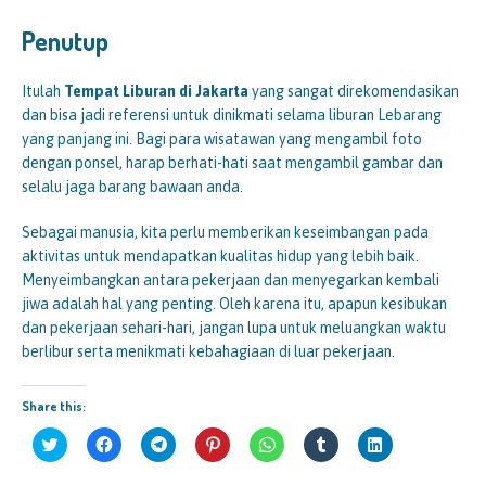
Penutup
Itulah
Tempat Liburan di Jakarta
yang sangat direkomendasikan
dan bisa jadi referensi untuk dinikmati selama liburan Lebarang
yang panjang ini. Bagi para wisatawan yang mengambil foto
dengan ponsel, harap berhati-hati saat mengambil gambar dan
selalu jaga barang bawaan anda.
Sebagai manusia, kita perlu memberikan keseimbangan pada
aktivitas untuk mendapatkan kualitas hidup yang lebih baik.
Menyeimbangkan antara pekerjaan dan menyegarkan kembali
jiwa adalah hal yang penting. Oleh karena itu, apapun kesibukan
dan pekerjaan sehari-hari, jangan lupa untuk meluangkan waktu
berlibur serta menikmati kebahagiaan di luar pekerjaan.
Share this:
K
K
K
K
K
K
K
l
l
l
l
l
l
l
i
i
i
i
i
i
i
k
k
k
k
k
k
k