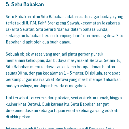
5.
Setu
Babakan
Setu Babakan atau Situ Babakan adalah suatu cagar budaya yang
terletak di Jl. RM. Kahfi Srengseng Sawah, kecamatan Jagakarsa,
Jakarta Selatan. Situ berarti ‘danau’ dalam bahasa Sunda,
sedangkan babakan berarti ‘kampung baru’ dan memang desa Situ
Babakan diapit oleh dua buah danau.
Sebuah objek wisata yang menjadi pintu gerbang untuk
memahami kehidupan, dan budaya masyarakat Betawi. Selain itu,
Situ Babakan memiliki daya tarik utama berupa danau buatan
seluas 30 ha, dengan kedalaman 1 – 5 meter. Di sisi lain, terdapat
perkampungan masyarakat Betawi yang masih mempertahankan
budaya aslinya, meskipun berada di megakota.
Hal tersebut tercermin dari pakaian, seni arsitektur rumah, hingga
kuliner khas Betawi. Oleh karena itu, Setu Babakan sangat
direkomendasikan sebagai tujuan wisata keluarga yang edukatif
di akhir pekan.
Informasi untuk Wisatawan yang berkunjung di Kawasan Setu