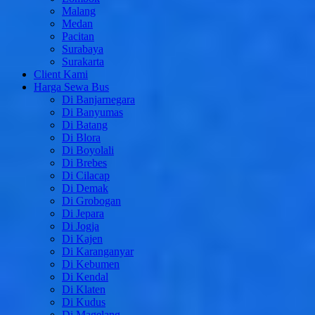
Malang
Medan
Pacitan
Surabaya
Surakarta
Client Kami
Harga Sewa Bus
Di Banjarnegara
Di Banyumas
Di Batang
Di Blora
Di Boyolali
Di Brebes
Di Cilacap
Di Demak
Di Grobogan
Di Jepara
Di Jogja
Di Kajen
Di Karanganyar
Di Kebumen
Di Kendal
Di Klaten
Di Kudus
Di Magelang