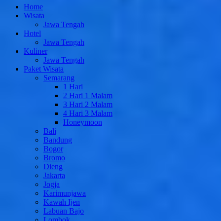
Home
Wisata
Jawa Tengah
Hotel
Jawa Tengah
Kuliner
Jawa Tengah
Paket Wisata
Semarang
1 Hari
2 Hari 1 Malam
3 Hari 2 Malam
4 Hari 3 Malam
Honeymoon
Bali
Bandung
Bogor
Bromo
Dieng
Jakarta
Jogja
Karimunjawa
Kawah Ijen
Labuan Bajo
Lombok