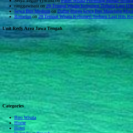
Setya Teguh Tywana
on
Paket Wisata Pemalang Murah Terba
ranggawisata
on
29 Tempat Wisata Kebumen Terbaru Lagi Hi
Sewa Bus Medium
on
Daftar Harga Sewa Bus Magelang Mur
Romelan
on
29 Tempat Wisata Kebumen Terbaru Lagi Hits 
Unit Redy Area Jawa Tengah
Categories
Biro Wisata
Home
Hotel