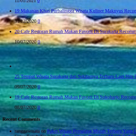
11/01/2021
0
19 Makanan Khas Purbalingga Wisata Kuliner Maknyus Rec
31/12/2020
0
20 Cafe Restoran Rumah Makan Favorit Di Surakarta Recom
10/07/2020
0
25 Tempat Wisata Surakarta dan Sekitarnya Terbaru Lagi Hi
09/07/2020
0
19 Cafe Restoran Rumah Makan Favorit Di Sukoharjo Reco
08/07/2020
0
Recent Comments
ranggawisata
on
Paket Wisata Pemalang Murah Terbaru Yang