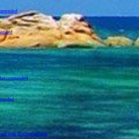
ommended
manded
ts Recommanded
mmanded
 Lagi Hits Recommended