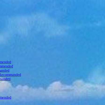
mmended
ommended
manded
ts Recommanded
mmanded
mmended