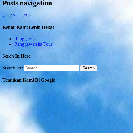
Posts navigation
«
1
2
3
…
23
»
Kenali Kami Lebih Dekat
Ranggawisata
Ranggawarsita Tour
Serch In Here
Search for:
Temukan Kami Di Google