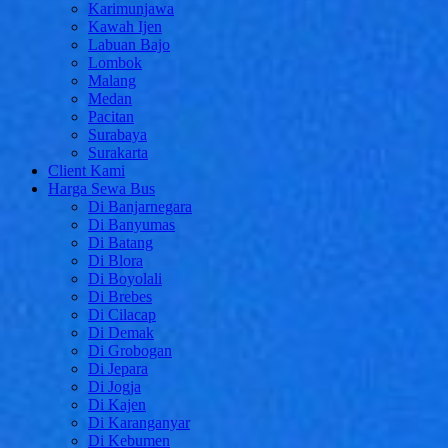
Karimunjawa
Kawah Ijen
Labuan Bajo
Lombok
Malang
Medan
Pacitan
Surabaya
Surakarta
Client Kami
Harga Sewa Bus
Di Banjarnegara
Di Banyumas
Di Batang
Di Blora
Di Boyolali
Di Brebes
Di Cilacap
Di Demak
Di Grobogan
Di Jepara
Di Jogja
Di Kajen
Di Karanganyar
Di Kebumen