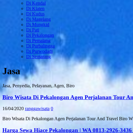
Di Kendal
Di Klaten
Di Kudus
Di Magelang
Di Mungkid
Di Pati
Di Pekalongan
Di Pemalang
Di Purbalingga
Di Purwodadi
Di Semarang
Jasa
Jasa, Penyedia, Pelayanan, Agen, Biro
Biro Wisata Di Pekalongan Agen Perjalanan Tour 
16/04/2020
ranggawisata
0
Biro Wisata Di Pekalongan Agen Perjalanan Tour And Travel Biro W
Harga Sewa Hiace Pekalongan | WA 0813-2926-3436