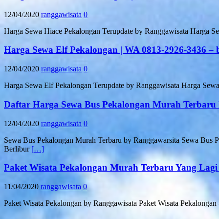
12/04/2020
ranggawisata
0
Harga Sewa Hiace Pekalongan Terupdate by Ranggawisata Harga Se
Harga Sewa Elf Pekalongan | WA 0813-2926-3436 – 
12/04/2020
ranggawisata
0
Harga Sewa Elf Pekalongan Terupdate by Ranggawisata Harga Sewa 
Daftar Harga Sewa Bus Pekalongan Murah Terbar
12/04/2020
ranggawisata
0
Sewa Bus Pekalongan Murah Terbaru by Ranggawarsita Sewa Bu
Berlibur
[…]
Paket Wisata Pekalongan Murah Terbaru Yang Lag
11/04/2020
ranggawisata
0
Paket Wisata Pekalongan by Ranggawisata Paket Wisata Pekalongan - 