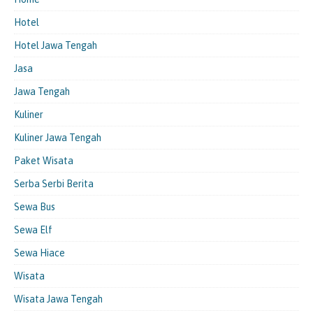
Hotel
Hotel Jawa Tengah
Jasa
Jawa Tengah
Kuliner
Kuliner Jawa Tengah
Paket Wisata
Serba Serbi Berita
Sewa Bus
Sewa Elf
Sewa Hiace
Wisata
Wisata Jawa Tengah