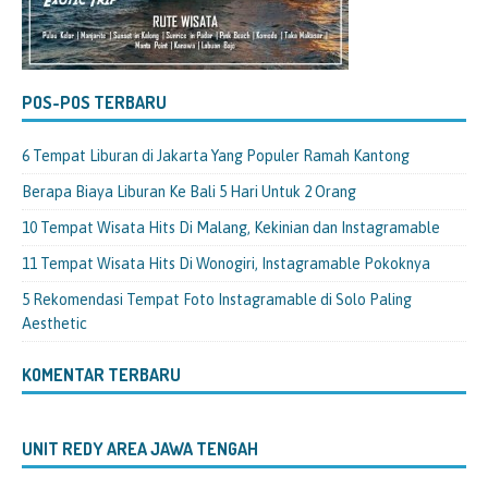
POS-POS TERBARU
6 Tempat Liburan di Jakarta Yang Populer Ramah Kantong
Berapa Biaya Liburan Ke Bali 5 Hari Untuk 2 Orang
10 Tempat Wisata Hits Di Malang, Kekinian dan Instagramable
11 Tempat Wisata Hits Di Wonogiri, Instagramable Pokoknya
5 Rekomendasi Tempat Foto Instagramable di Solo Paling
Aesthetic
KOMENTAR TERBARU
UNIT REDY AREA JAWA TENGAH