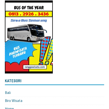
KATEGORI
Bali
Biro Wisata
Home