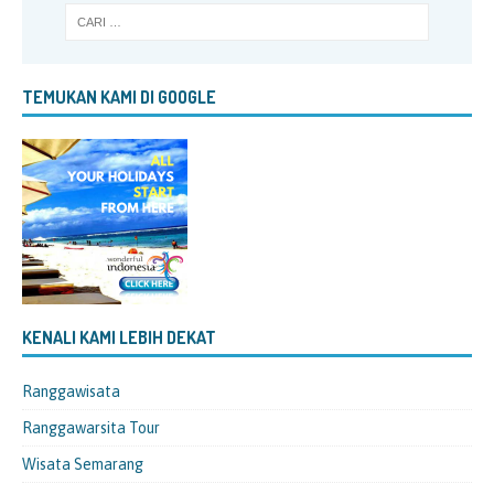
TEMUKAN KAMI DI GOOGLE
KENALI KAMI LEBIH DEKAT
Ranggawisata
Ranggawarsita Tour
Wisata Semarang