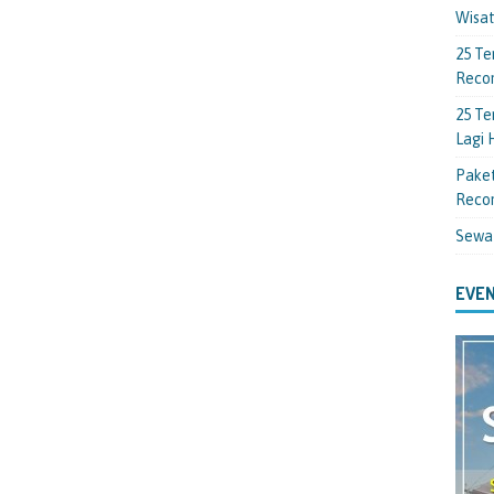
Wisa
25 Te
Reco
25 Te
Lagi
Paket
Reco
Sewa
EVEN