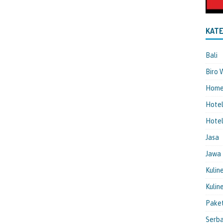
KATE
Bali
Biro 
Hom
Hote
Hotel
Jasa
Jawa
Kulin
Kulin
Pake
Serba