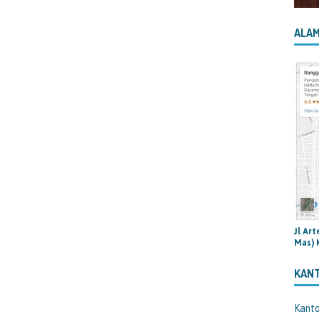
ALAM
Jl Ar
Mas) 
KAN
Kant