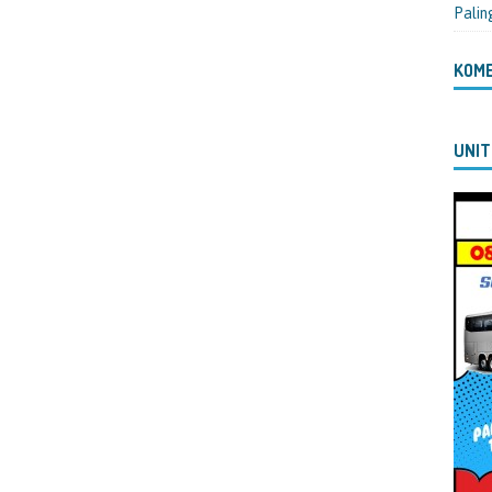
Palin
KOM
UNIT