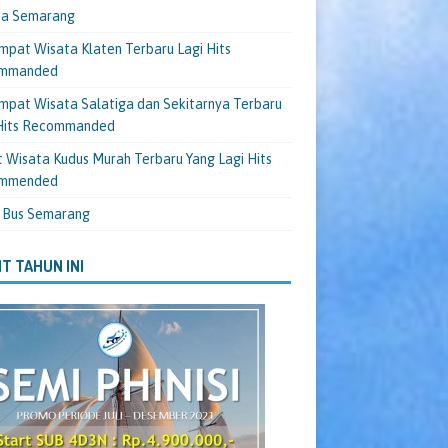
ta Semarang
mpat Wisata Klaten Terbaru Lagi Hits
mmanded
mpat Wisata Salatiga dan Sekitarnya Terbaru
 Hits Recommanded
 Wisata Kudus Murah Terbaru Yang Lagi Hits
mmended
 Bus Semarang
T TAHUN INI