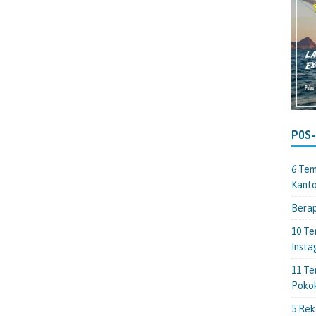
POS
6 Tem
Kant
Berap
10 Te
Insta
11 Te
Poko
5 Rek