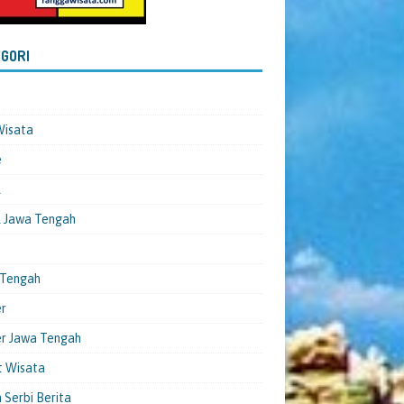
GORI
Wisata
e
l
 Jawa Tengah
 Tengah
er
er Jawa Tengah
t Wisata
 Serbi Berita