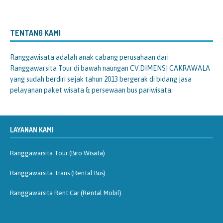
TENTANG KAMI
Ranggawisata
adalah anak cabang perusahaan dari
Ranggawarsita Tour di bawah naungan CV.DIMENSI CAKRAWALA
yang sudah berdiri sejak tahun 2013 bergerak di bidang jasa
pelayanan paket wisata & persewaan bus pariwisata.
LAYANAN KAMI
Ranggawarsita Tour (Biro Wisata)
Ranggawarsita Trans (Rental Bus)
Ranggawarsita Rent Car (Rental Mobil)