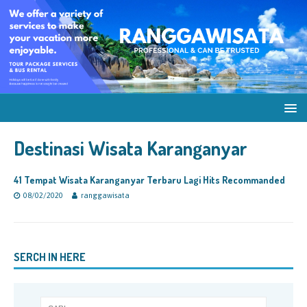
Destinasi Wisata Karanganyar
41 Tempat Wisata Karanganyar Terbaru Lagi Hits Recommanded
08/02/2020
ranggawisata
SERCH IN HERE