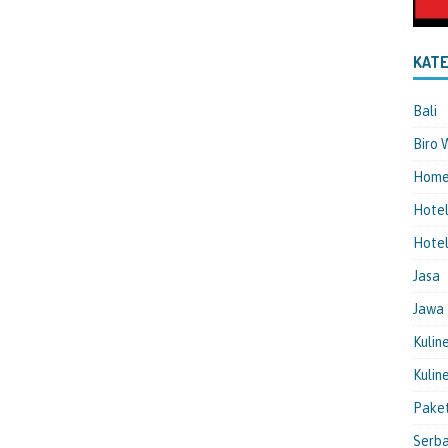
KATE
Bali
Biro 
Hom
Hote
Hotel
Jasa
Jawa
Kulin
Kulin
Pake
Serba