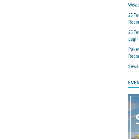
Wisa
25 Te
Reco
25 Te
Lagi
Paket
Reco
Sewa
EVEN