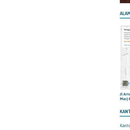
ALAM
Jl Ar
Mas) 
KAN
Kant