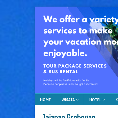
HOME
WISATA
HOTEL
K
Jajanan Grobogan