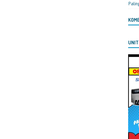
Palin
KOM
UNIT