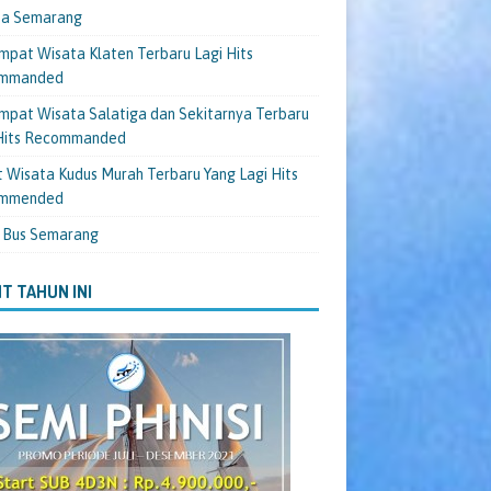
ta Semarang
mpat Wisata Klaten Terbaru Lagi Hits
mmanded
mpat Wisata Salatiga dan Sekitarnya Terbaru
 Hits Recommanded
 Wisata Kudus Murah Terbaru Yang Lagi Hits
mmended
 Bus Semarang
T TAHUN INI