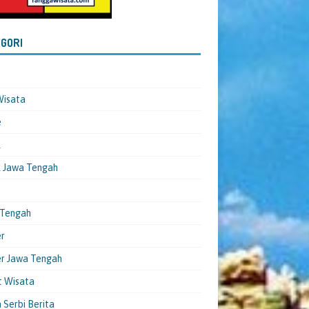
GORI
Wisata
e
l
 Jawa Tengah
 Tengah
er
er Jawa Tengah
t Wisata
 Serbi Berita