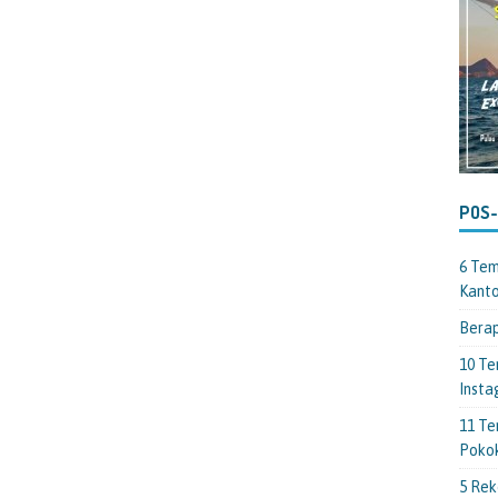
POS
6 Tem
Kant
Berap
10 Te
Insta
11 Te
Poko
5 Rek