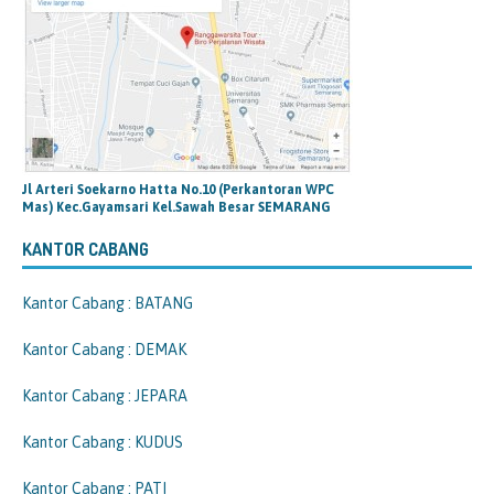
Jl Arteri Soekarno Hatta No.10 (Perkantoran WPC
Mas) Kec.Gayamsari Kel.Sawah Besar SEMARANG
KANTOR CABANG
Kantor Cabang : BATANG
Kantor Cabang : DEMAK
Kantor Cabang : JEPARA
Kantor Cabang : KUDUS
Kantor Cabang : PATI