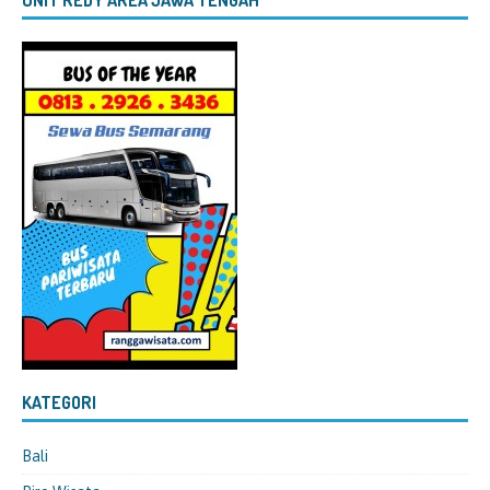
KATEGORI
Bali