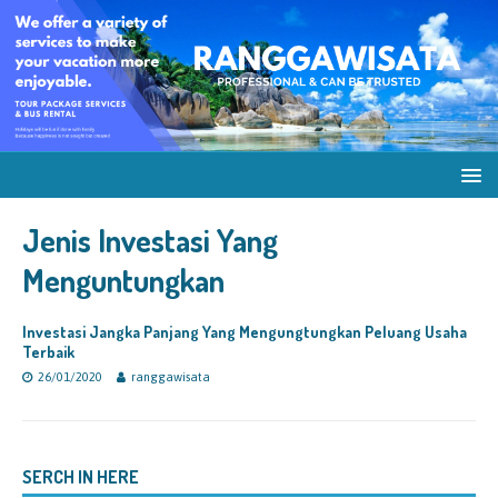
Jenis Investasi Yang
Menguntungkan
Investasi Jangka Panjang Yang Mengungtungkan Peluang Usaha
Terbaik
26/01/2020
ranggawisata
SERCH IN HERE