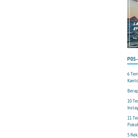
POS
6 Tem
Kant
Berap
10 Te
Insta
11 Te
Poko
5 Rek