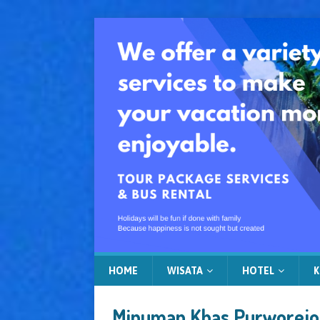
HOME
WISATA
HOTEL
K
Minuman Khas Purworejo