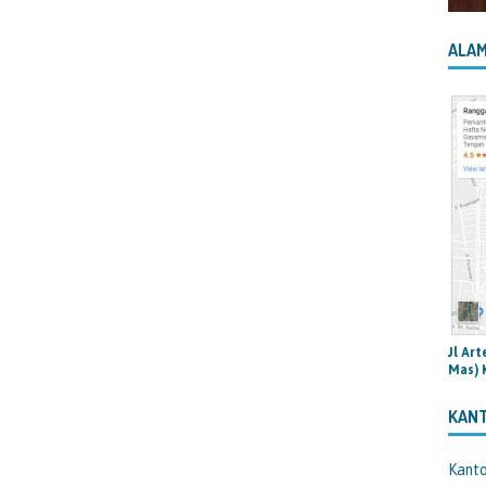
ALAM
Jl Ar
Mas) 
KAN
Kant