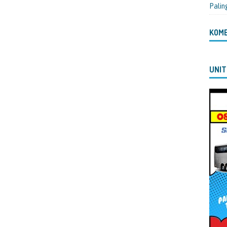
Palin
KOM
UNIT