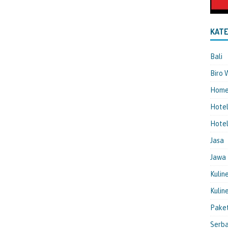
KATE
Bali
Biro 
Hom
Hote
Hotel
Jasa
Jawa
Kulin
Kulin
Pake
Serba