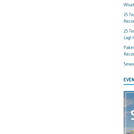
Wisa
25 Te
Reco
25 Te
Lagi
Paket
Reco
Sewa
EVEN