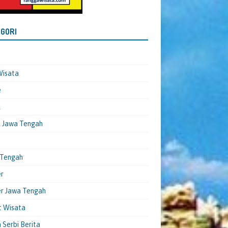
GORI
Wisata
e
l
 Jawa Tengah
 Tengah
er
er Jawa Tengah
t Wisata
 Serbi Berita