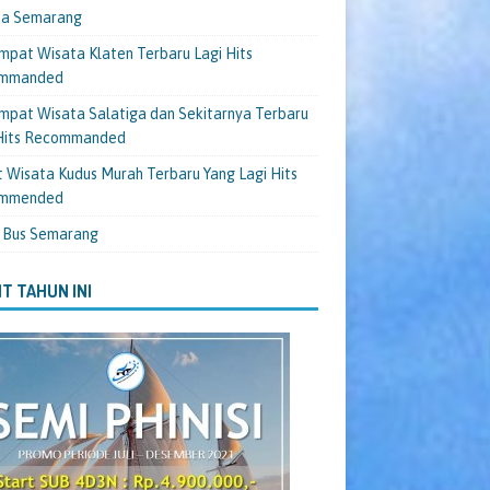
ta Semarang
mpat Wisata Klaten Terbaru Lagi Hits
mmanded
mpat Wisata Salatiga dan Sekitarnya Terbaru
 Hits Recommanded
 Wisata Kudus Murah Terbaru Yang Lagi Hits
mmended
 Bus Semarang
T TAHUN INI