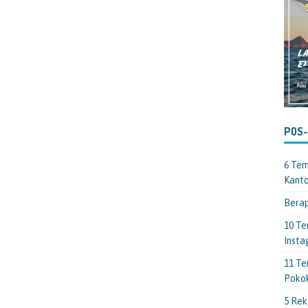
POS
6 Tem
Kant
Berap
10 Te
Insta
11 Te
Poko
5 Rek