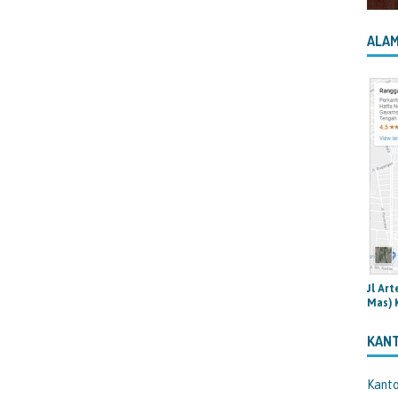
ALAM
Jl Ar
Mas) 
KAN
Kant