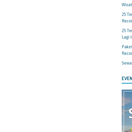
Wisa
25 Te
Reco
25 Te
Lagi
Paket
Reco
Sewa
EVEN