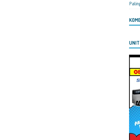
Palin
KOM
UNIT