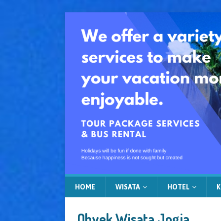
HOME
WISATA
HOTEL
K
Obyek Wisata Jogja