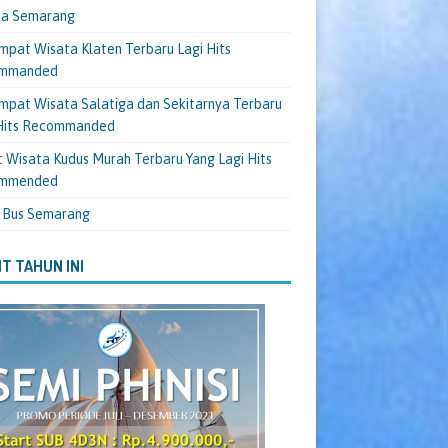
ta Semarang
mpat Wisata Klaten Terbaru Lagi Hits
mmanded
mpat Wisata Salatiga dan Sekitarnya Terbaru
 Hits Recommanded
 Wisata Kudus Murah Terbaru Yang Lagi Hits
mmended
 Bus Semarang
T TAHUN INI