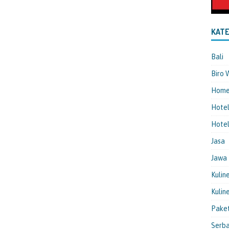
KATE
Bali
Biro 
Hom
Hote
Hotel
Jasa
Jawa
Kulin
Kulin
Pake
Serba