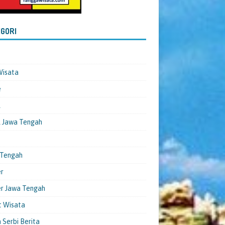
GORI
Wisata
e
l
 Jawa Tengah
 Tengah
er
er Jawa Tengah
t Wisata
 Serbi Berita