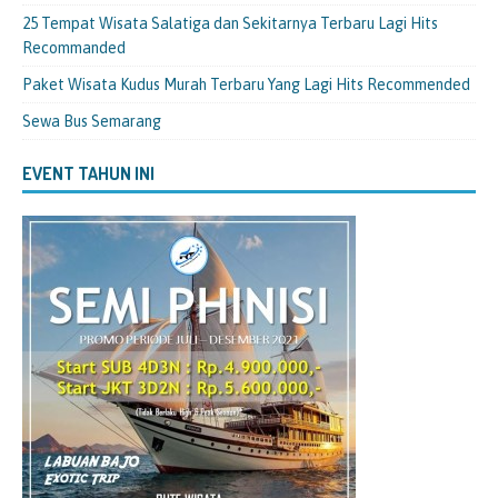
25 Tempat Wisata Salatiga dan Sekitarnya Terbaru Lagi Hits
Recommanded
Paket Wisata Kudus Murah Terbaru Yang Lagi Hits Recommended
Sewa Bus Semarang
EVENT TAHUN INI