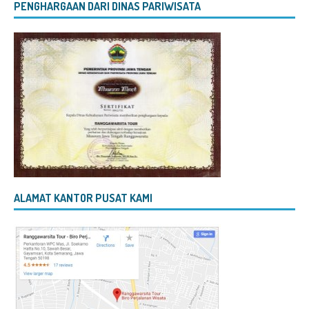
PENGHARGAAN DARI DINAS PARIWISATA
ALAMAT KANTOR PUSAT KAMI