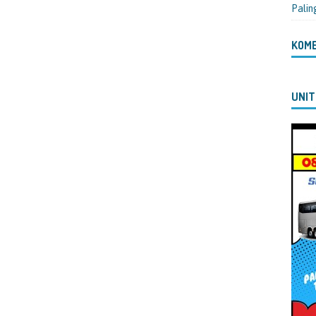
Palin
KOM
UNIT