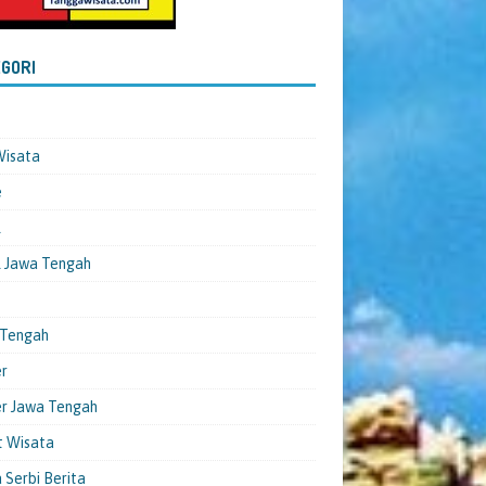
GORI
Wisata
e
l
 Jawa Tengah
 Tengah
er
er Jawa Tengah
t Wisata
 Serbi Berita