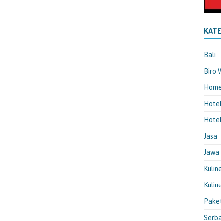
KATE
Bali
Biro 
Hom
Hote
Hotel
Jasa
Jawa
Kulin
Kulin
Pake
Serba