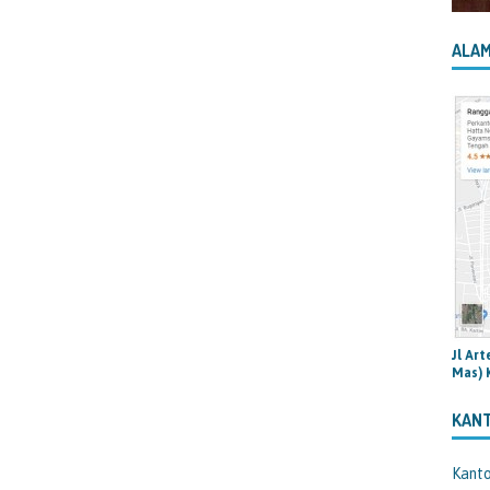
ALAM
Jl Ar
Mas) 
KAN
Kant