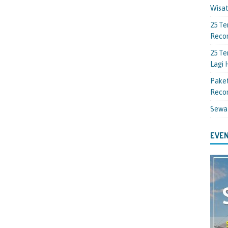
Wisa
25 Te
Reco
25 Te
Lagi
Paket
Reco
Sewa
EVEN