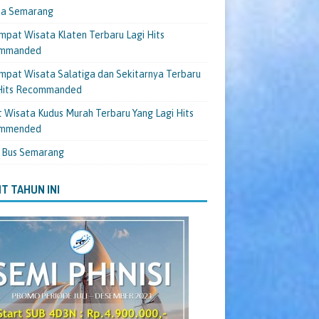
ta Semarang
mpat Wisata Klaten Terbaru Lagi Hits
mmanded
mpat Wisata Salatiga dan Sekitarnya Terbaru
 Hits Recommanded
 Wisata Kudus Murah Terbaru Yang Lagi Hits
mmended
 Bus Semarang
T TAHUN INI