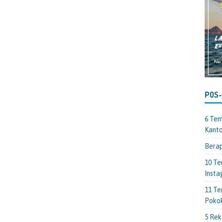
POS
6 Tem
Kant
Berap
10 Te
Insta
11 Te
Poko
5 Rek