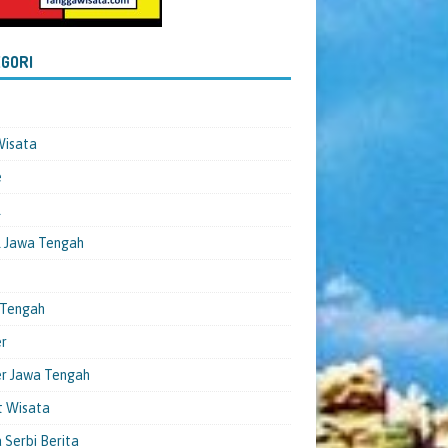
GORI
Wisata
e
l
 Jawa Tengah
 Tengah
er
er Jawa Tengah
t Wisata
 Serbi Berita