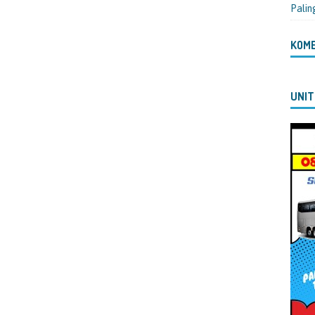
Palin
KOM
UNIT