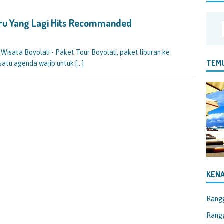
aru Yang Lagi Hits Recommanded
isata Boyolali - Paket Tour Boyolali, paket liburan ke
TEMU
h satu agenda wajib untuk
[…]
KENA
Rang
Rangg