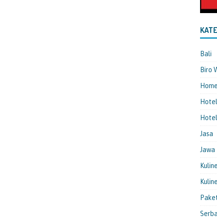
KATE
Bali
Biro 
Hom
Hote
Hotel
Jasa
Jawa
Kulin
Kulin
Pake
Serba