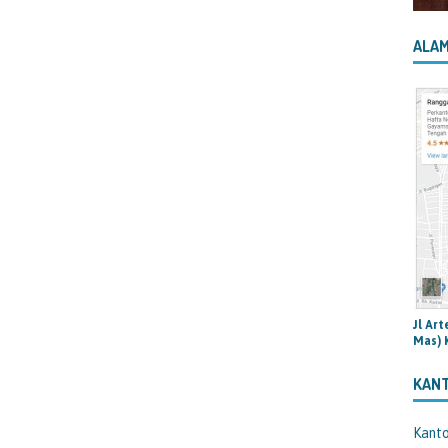
ALAM
Jl Ar
Mas) 
KAN
Kant