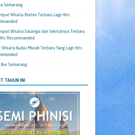
ta Semarang
mpat Wisata Klaten Terbaru Lagi Hits
mmanded
mpat Wisata Salatiga dan Sekitarnya Terbaru
 Hits Recommanded
 Wisata Kudus Murah Terbaru Yang Lagi Hits
mmended
 Bus Semarang
T TAHUN INI