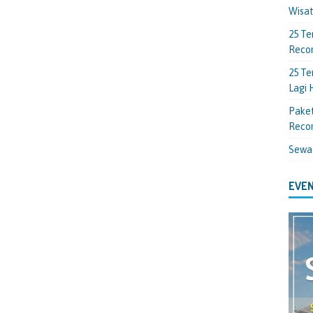
Wisa
25 Te
Reco
25 Te
Lagi
Paket
Reco
Sewa
EVEN