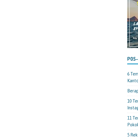
POS
6 Tem
Kant
Berap
10 Te
Insta
11 Te
Poko
5 Rek