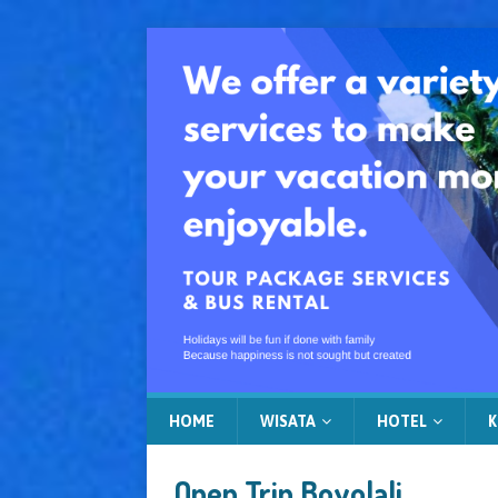
HOME
WISATA
HOTEL
K
Open Trip Boyolali