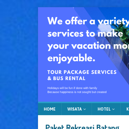
HOME
WISATA
HOTEL
K
Paket Rekreasi Batang