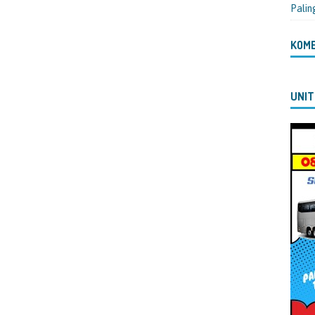
Palin
KOM
UNIT