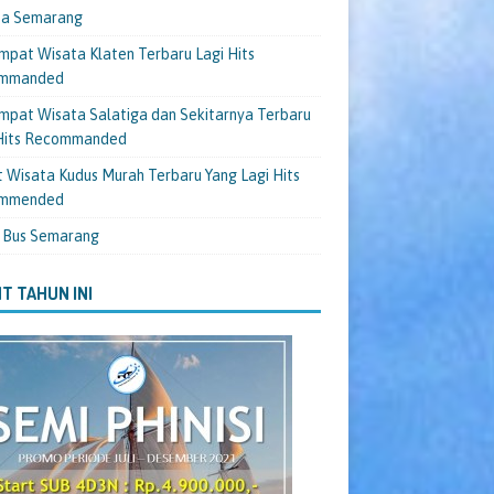
ta Semarang
mpat Wisata Klaten Terbaru Lagi Hits
mmanded
mpat Wisata Salatiga dan Sekitarnya Terbaru
 Hits Recommanded
 Wisata Kudus Murah Terbaru Yang Lagi Hits
mmended
 Bus Semarang
T TAHUN INI