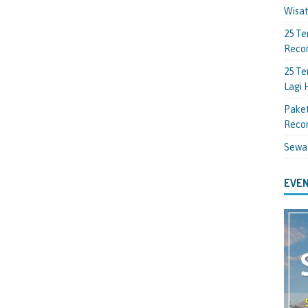
Wisa
25 Te
Reco
25 Te
Lagi
Paket
Reco
Sewa
EVEN