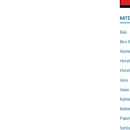
KATE
Bali
Biro 
Hom
Hote
Hotel
Jasa
Jawa
Kulin
Kulin
Pake
Serba