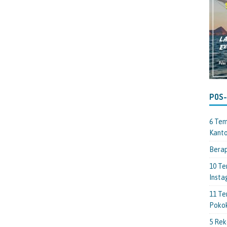
POS
6 Tem
Kant
Berap
10 Te
Insta
11 Te
Poko
5 Rek