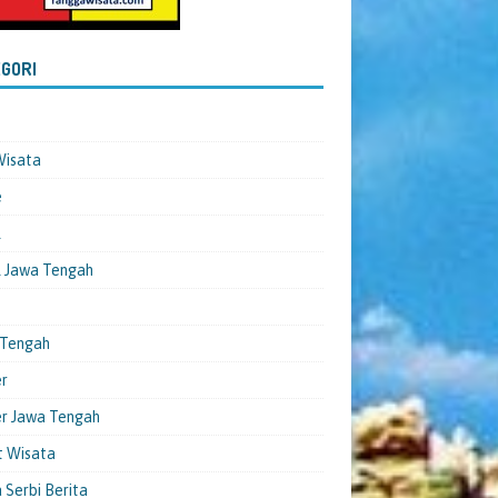
GORI
Wisata
e
l
 Jawa Tengah
 Tengah
er
er Jawa Tengah
t Wisata
 Serbi Berita