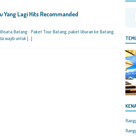
ru Yang Lagi Hits Recommanded
isata Batang - Paket Tour Batang, paket liburan ke Batang,
TEMU
da wajib untuk
[…]
KENA
Rang
Rangg