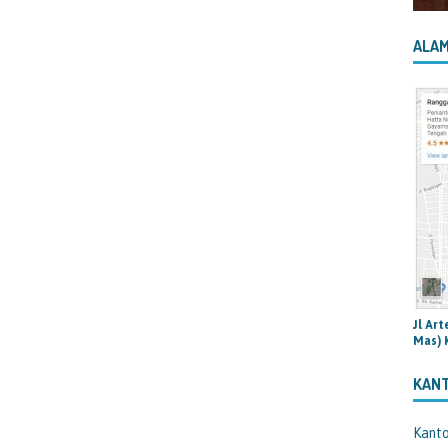
ALAM
Jl Ar
Mas) 
KAN
Kant