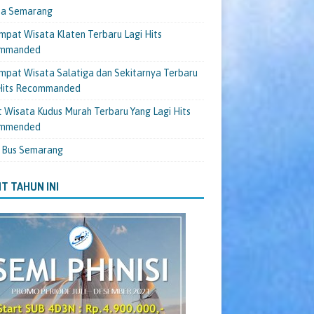
ta Semarang
mpat Wisata Klaten Terbaru Lagi Hits
mmanded
mpat Wisata Salatiga dan Sekitarnya Terbaru
 Hits Recommanded
 Wisata Kudus Murah Terbaru Yang Lagi Hits
mmended
 Bus Semarang
T TAHUN INI