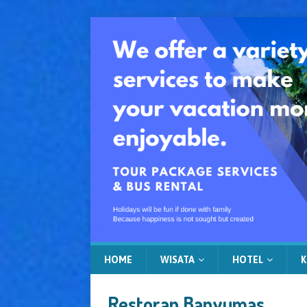
HOME
WISATA
HOTEL
K
Restoran Banyumas