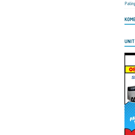
Palin
KOM
UNIT