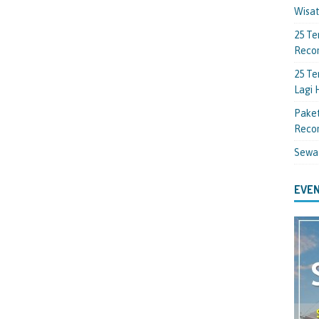
Wisa
25 Te
Reco
25 Te
Lagi
Paket
Reco
Sewa
EVEN