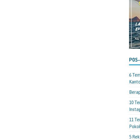
POS
6 Tem
Kant
Berap
10 Te
Insta
11 Te
Poko
5 Rek