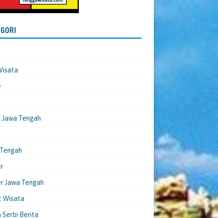
GORI
Wisata
e
l
 Jawa Tengah
 Tengah
er
er Jawa Tengah
t Wisata
 Serbi Berita