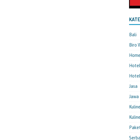
KATE
Bali
Biro 
Hom
Hote
Hotel
Jasa
Jawa
Kulin
Kulin
Pake
Serba