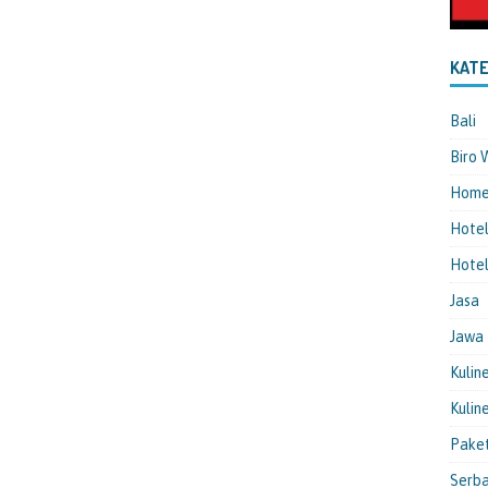
KATE
Bali
Biro 
Hom
Hote
Hotel
Jasa
Jawa
Kulin
Kulin
Pake
Serba