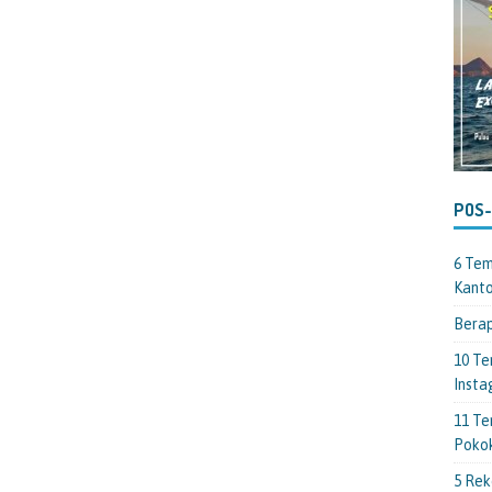
POS
6 Tem
Kant
Berap
10 Te
Insta
11 Te
Poko
5 Rek