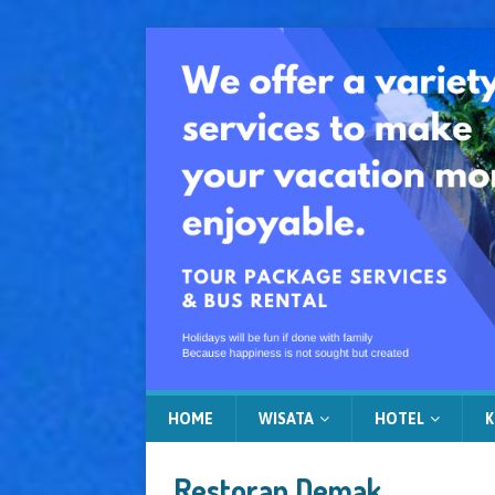
HOME
WISATA
HOTEL
K
Restoran Demak