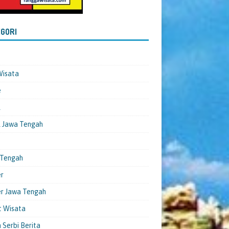
GORI
Wisata
e
l
 Jawa Tengah
 Tengah
er
er Jawa Tengah
t Wisata
 Serbi Berita