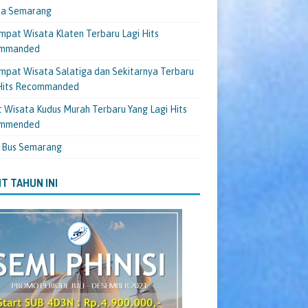
ta Semarang
mpat Wisata Klaten Terbaru Lagi Hits
mmanded
mpat Wisata Salatiga dan Sekitarnya Terbaru
 Hits Recommanded
 Wisata Kudus Murah Terbaru Yang Lagi Hits
mmended
 Bus Semarang
T TAHUN INI