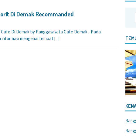
vorit Di Demak Recommanded
 Cafe Di Demak by Ranggawisata Cafe Demak - Pada
TEMU
gi informasi mengenai tempat
[…]
KENA
Rang
Rangg