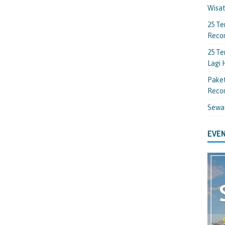
Wisa
25 Te
Reco
25 Te
Lagi
Paket
Reco
Sewa
EVEN