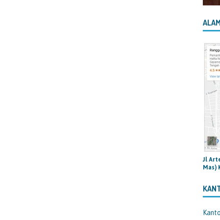
ALAM
Jl Ar
Mas) 
KAN
Kant