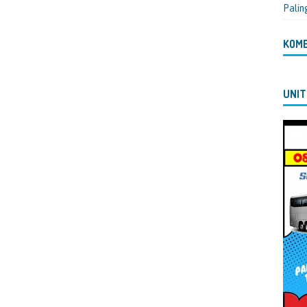
Palin
KOM
UNIT