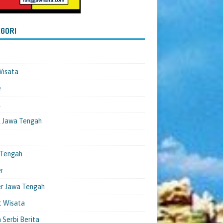
GORI
Wisata
e
l
 Jawa Tengah
 Tengah
er
er Jawa Tengah
t Wisata
 Serbi Berita