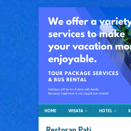
HOME
WISATA
HOTEL
K
Restoran Pati