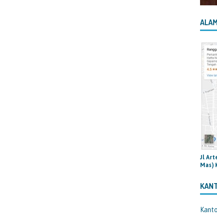
ALAM
Jl Ar
Mas) 
KAN
Kant