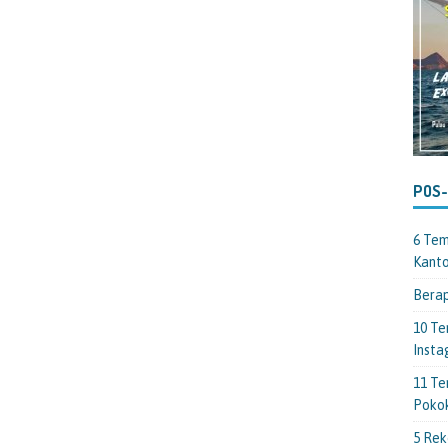
POS
6 Tem
Kant
Berap
10 Te
Insta
11 Te
Poko
5 Rek