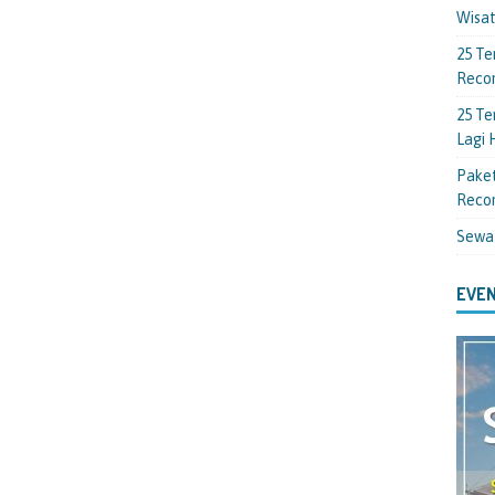
Wisa
25 Te
Reco
25 Te
Lagi
Paket
Reco
Sewa
EVEN