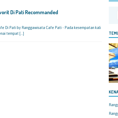
vorit Di Pati Recommanded
fe Di Pati by Ranggawisata Cafe Pati - Pada kesempatan kali
TEMU
genai tempat
[…]
KENA
Rang
Rangg