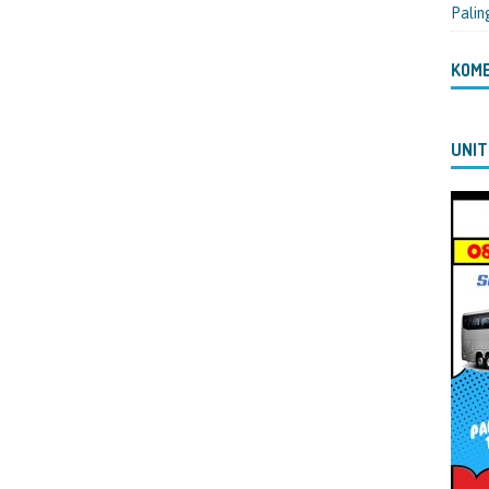
Palin
KOM
UNIT