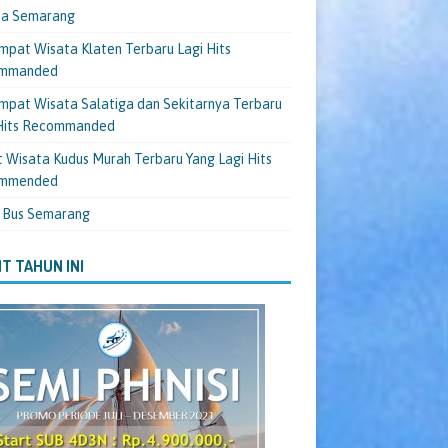
ta Semarang
mpat Wisata Klaten Terbaru Lagi Hits
mmanded
mpat Wisata Salatiga dan Sekitarnya Terbaru
 Hits Recommanded
 Wisata Kudus Murah Terbaru Yang Lagi Hits
mmended
 Bus Semarang
T TAHUN INI