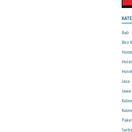
KATE
Bali
Biro 
Hom
Hote
Hotel
Jasa
Jawa
Kulin
Kulin
Pake
Serba