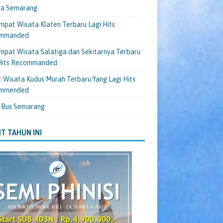
ta Semarang
mpat Wisata Klaten Terbaru Lagi Hits
mmanded
mpat Wisata Salatiga dan Sekitarnya Terbaru
 Hits Recommanded
 Wisata Kudus Murah Terbaru Yang Lagi Hits
mmended
 Bus Semarang
T TAHUN INI