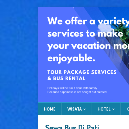
HOME
WISATA
HOTEL
K
Sewa Bus Di Pati