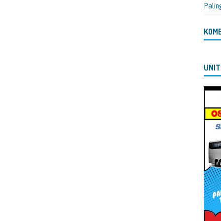
Palin
KOM
UNIT