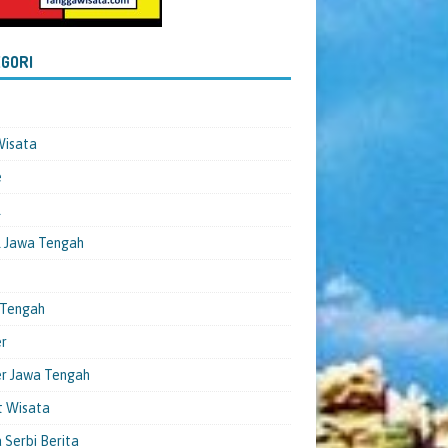
GORI
Wisata
e
l
 Jawa Tengah
 Tengah
er
er Jawa Tengah
t Wisata
 Serbi Berita