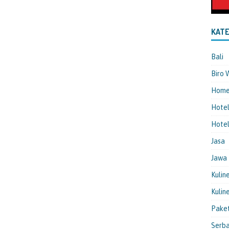
KATE
Bali
Biro 
Hom
Hote
Hotel
Jasa
Jawa
Kulin
Kulin
Pake
Serba