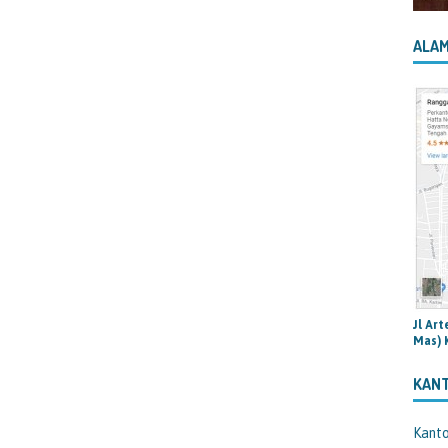
ALAM
Jl Ar
Mas) 
KAN
Kant