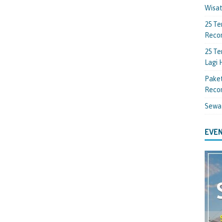
Wisa
25 Te
Reco
25 Te
Lagi
Paket
Reco
Sewa
EVEN