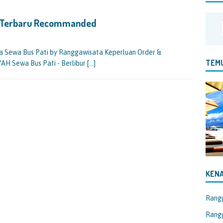
h Terbaru Recommanded
a Sewa Bus Pati by Ranggawisata Keperluan Order &
TEMU
H Sewa Bus Pati - Berlibur
[…]
KENA
Rang
Rangg