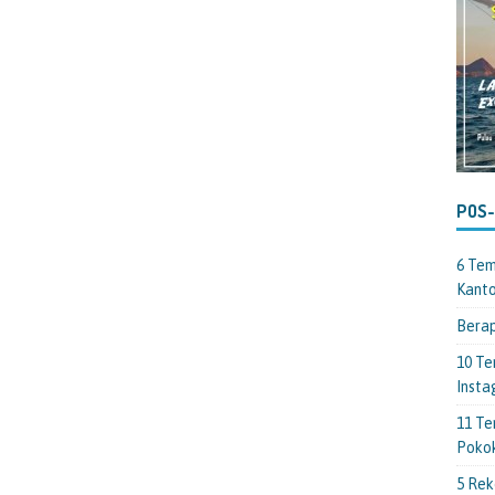
POS
6 Tem
Kant
Berap
10 Te
Insta
11 Te
Poko
5 Rek