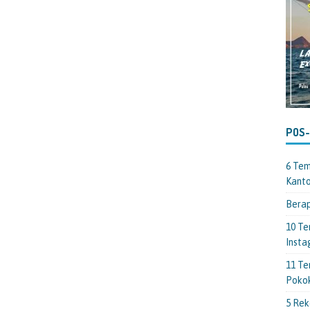
POS
6 Tem
Kant
Berap
10 Te
Insta
11 Te
Poko
5 Rek