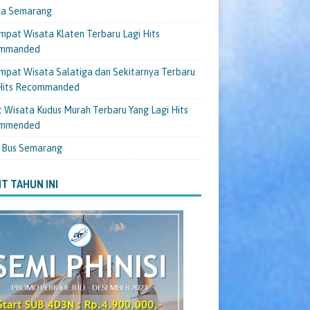
ta Semarang
mpat Wisata Klaten Terbaru Lagi Hits
mmanded
mpat Wisata Salatiga dan Sekitarnya Terbaru
 Hits Recommanded
 Wisata Kudus Murah Terbaru Yang Lagi Hits
mmended
 Bus Semarang
T TAHUN INI