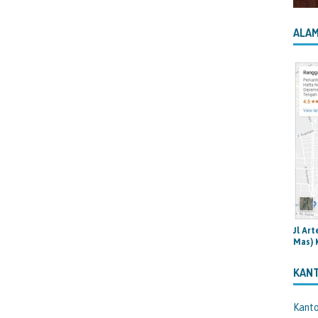
ALAM
Jl Ar
Mas) 
KAN
Kant