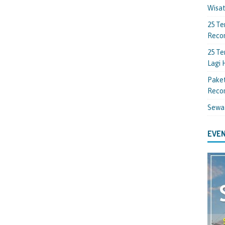
Wisa
25 Te
Reco
25 Te
Lagi
Paket
Reco
Sewa
EVEN