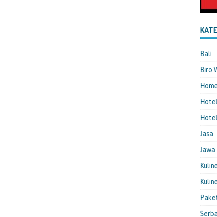
KATE
Bali
Biro 
Hom
Hote
Hotel
Jasa
Jawa
Kulin
Kulin
Pake
Serba