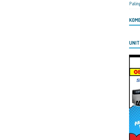
Palin
KOM
UNIT