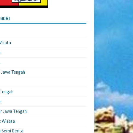
GORI
Wisata
e
l
 Jawa Tengah
 Tengah
er
er Jawa Tengah
t Wisata
 Serbi Berita