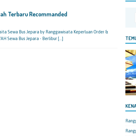
urah Terbaru Recommanded
ita Sewa Bus Jepara by Ranggawisata Keperluan Order &
TEMU
H Sewa Bus Jepara - Berlibur
[…]
KENA
Rang
Rangg