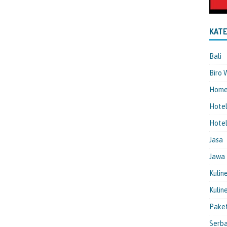
KATE
Bali
Biro 
Hom
Hote
Hotel
Jasa
Jawa
Kulin
Kulin
Pake
Serba