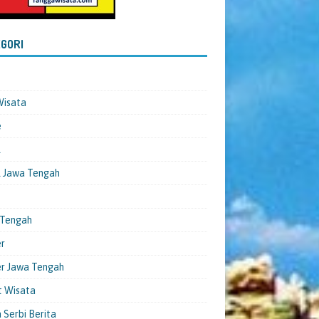
GORI
Wisata
e
l
 Jawa Tengah
 Tengah
er
er Jawa Tengah
t Wisata
 Serbi Berita