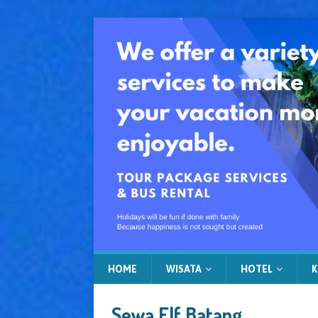
HOME
WISATA
HOTEL
K
Sewa Elf Batang