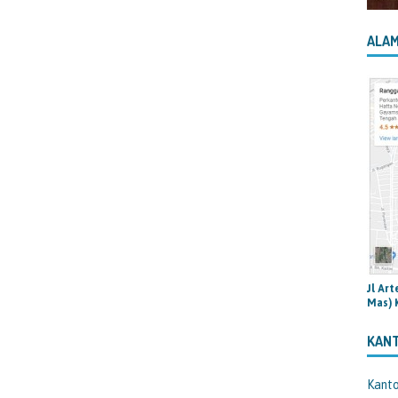
ALAM
Jl Ar
Mas) 
KAN
Kant