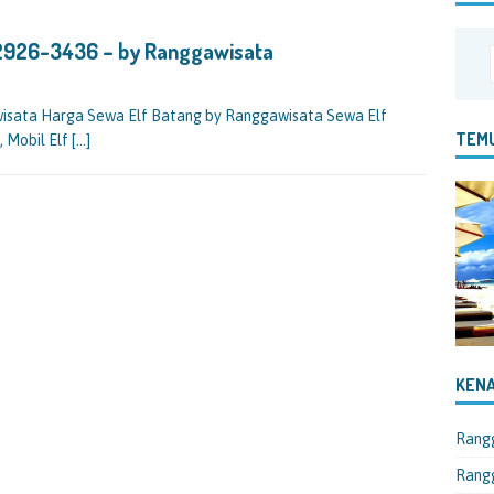
-2926-3436 – by Ranggawisata
isata Harga Sewa Elf Batang by Ranggawisata Sewa Elf
TEMU
, Mobil Elf
[…]
KENA
Rang
Rangg