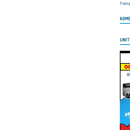
Palin
KOM
UNIT