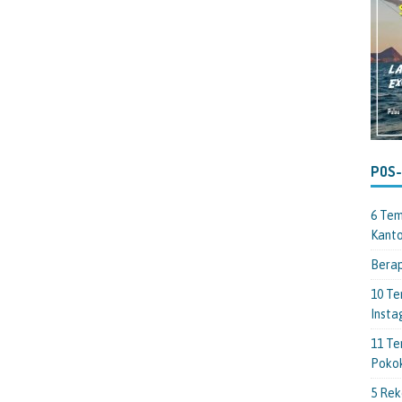
POS
6 Tem
Kant
Berap
10 Te
Insta
11 Te
Poko
5 Rek