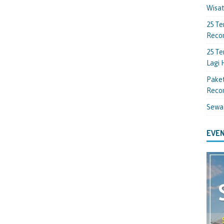
Wisa
25 Te
Reco
25 Te
Lagi
Paket
Reco
Sewa
EVEN