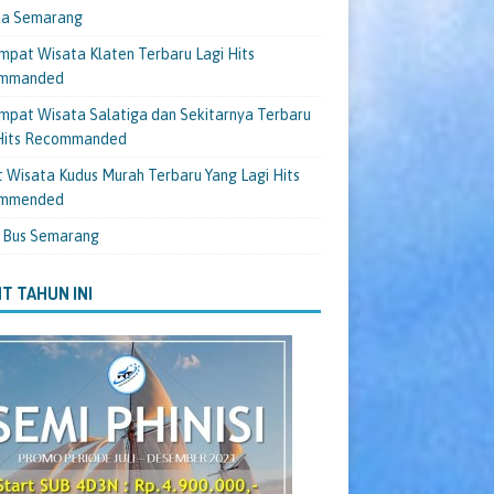
ta Semarang
mpat Wisata Klaten Terbaru Lagi Hits
mmanded
mpat Wisata Salatiga dan Sekitarnya Terbaru
 Hits Recommanded
 Wisata Kudus Murah Terbaru Yang Lagi Hits
mmended
 Bus Semarang
T TAHUN INI