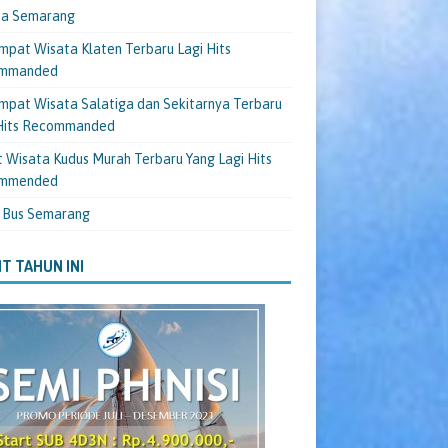
ta Semarang
mpat Wisata Klaten Terbaru Lagi Hits
mmanded
mpat Wisata Salatiga dan Sekitarnya Terbaru
 Hits Recommanded
 Wisata Kudus Murah Terbaru Yang Lagi Hits
mmended
 Bus Semarang
T TAHUN INI