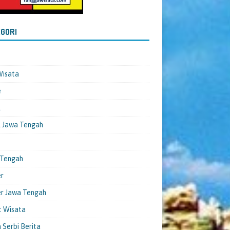
GORI
Wisata
e
l
 Jawa Tengah
 Tengah
er
er Jawa Tengah
t Wisata
 Serbi Berita