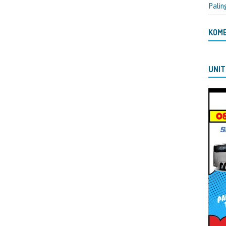
Palin
KOM
UNIT