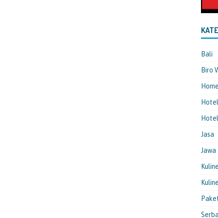
KATE
Bali
Biro 
Hom
Hote
Hotel
Jasa
Jawa
Kulin
Kulin
Pake
Serba