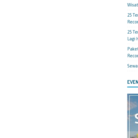
Wisa
25 Te
Reco
25 Te
Lagi
Paket
Reco
Sewa
EVEN