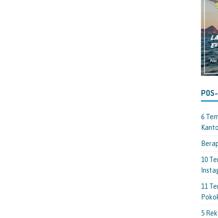
POS
6 Tem
Kant
Berap
10 Te
Insta
11 Te
Poko
5 Rek