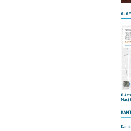
ALAM
Jl Ar
Mas) 
KAN
Kant