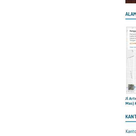
ALAM
Jl Ar
Mas) 
KAN
Kant