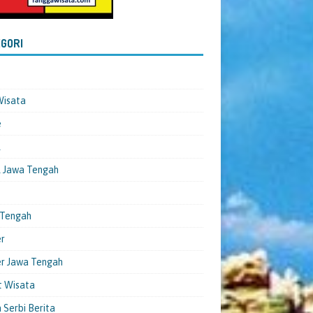
GORI
Wisata
e
l
 Jawa Tengah
 Tengah
er
er Jawa Tengah
t Wisata
 Serbi Berita