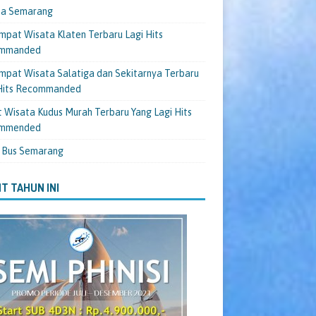
ta Semarang
mpat Wisata Klaten Terbaru Lagi Hits
mmanded
mpat Wisata Salatiga dan Sekitarnya Terbaru
 Hits Recommanded
 Wisata Kudus Murah Terbaru Yang Lagi Hits
mmended
 Bus Semarang
T TAHUN INI