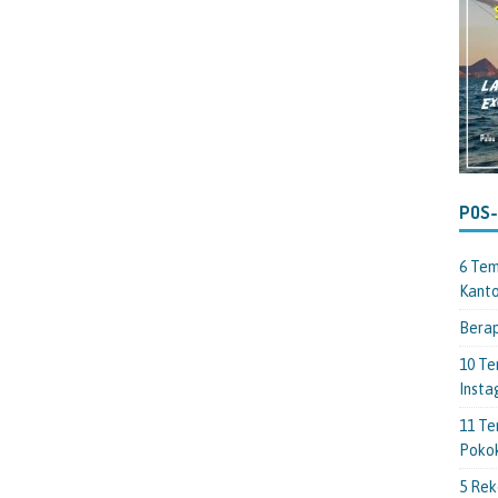
POS
6 Tem
Kant
Berap
10 Te
Insta
11 Te
Poko
5 Rek