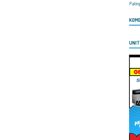
Palin
KOM
UNIT