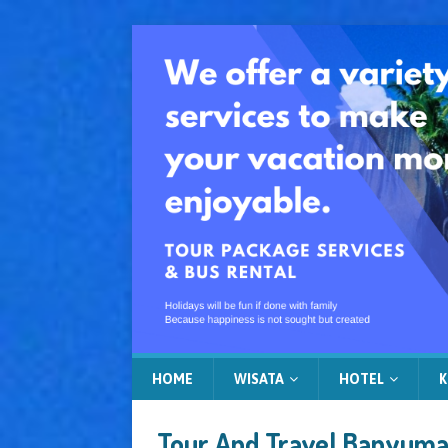
HOME
WISATA
HOTEL
K
Tour And Travel Banyum