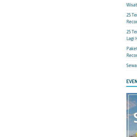
Wisa
25 Te
Reco
25 Te
Lagi
Paket
Reco
Sewa
EVEN