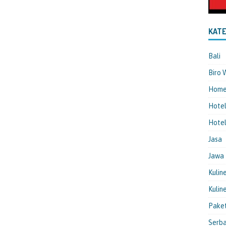
KATE
Bali
Biro 
Hom
Hote
Hotel
Jasa
Jawa
Kulin
Kulin
Pake
Serba