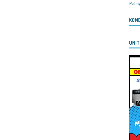
Palin
KOM
UNIT