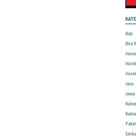
KATE
Bali
Biro 
Hom
Hote
Hotel
Jasa
Jawa
Kulin
Kulin
Pake
Serba