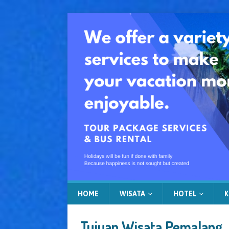
HOME
WISATA
HOTEL
K
Tujuan Wisata Pemalang