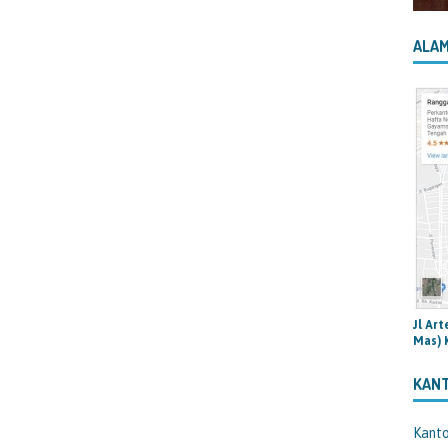
ALAM
Jl Ar
Mas) 
KAN
Kant