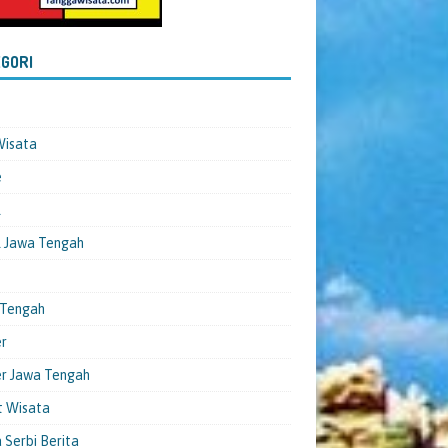
GORI
Wisata
e
l
 Jawa Tengah
 Tengah
er
er Jawa Tengah
t Wisata
 Serbi Berita