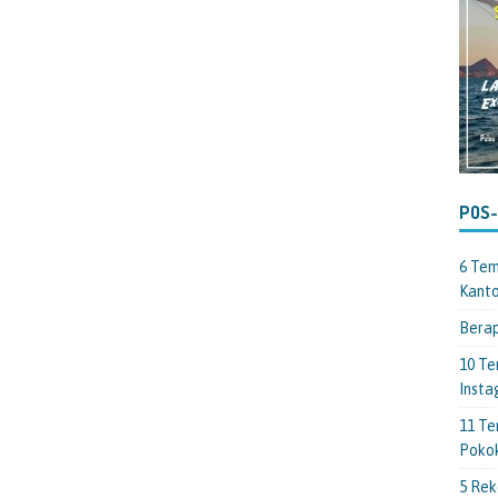
POS
6 Tem
Kant
Berap
10 Te
Insta
11 Te
Poko
5 Rek