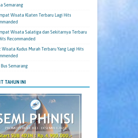
ta Semarang
mpat Wisata Klaten Terbaru Lagi Hits
mmanded
mpat Wisata Salatiga dan Sekitarnya Terbaru
 Hits Recommanded
 Wisata Kudus Murah Terbaru Yang Lagi Hits
mmended
 Bus Semarang
T TAHUN INI