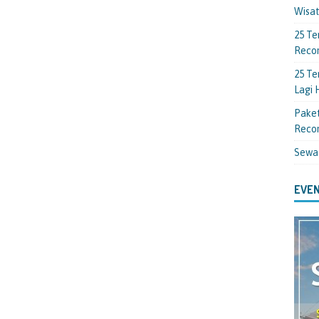
Wisa
25 Te
Reco
25 Te
Lagi
Paket
Reco
Sewa
EVEN