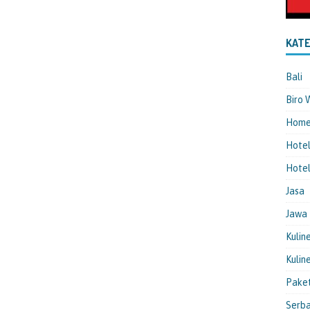
KATE
Bali
Biro 
Hom
Hote
Hotel
Jasa
Jawa
Kulin
Kulin
Pake
Serba