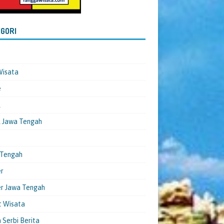
GORI
Wisata
e
l
 Jawa Tengah
 Tengah
er
er Jawa Tengah
t Wisata
 Serbi Berita