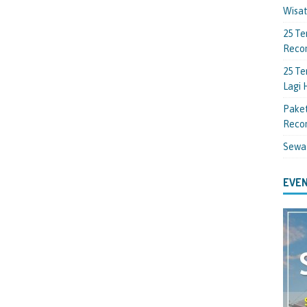
Wisa
25 Te
Reco
25 Te
Lagi
Paket
Reco
Sewa
EVEN