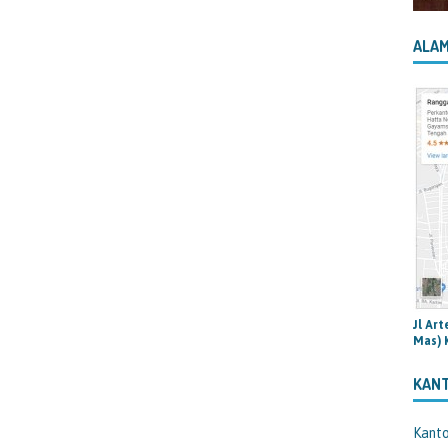
ALAM
Jl Ar
Mas) 
KAN
Kant