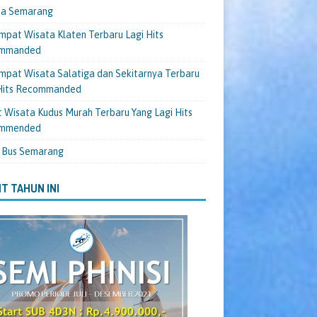
ta Semarang
mpat Wisata Klaten Terbaru Lagi Hits
mmanded
mpat Wisata Salatiga dan Sekitarnya Terbaru
 Hits Recommanded
 Wisata Kudus Murah Terbaru Yang Lagi Hits
mmended
 Bus Semarang
T TAHUN INI