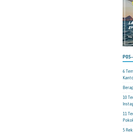
POS
6 Tem
Kant
Berap
10 Te
Insta
11 Te
Poko
5 Rek