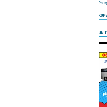
Palin
KOM
UNIT