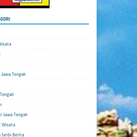
GORI
Wisata
e
l
 Jawa Tengah
 Tengah
er
er Jawa Tengah
t Wisata
 Serbi Berita