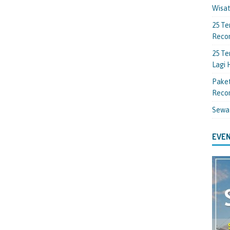
Wisa
25 Te
Reco
25 Te
Lagi
Paket
Reco
Sewa
EVEN