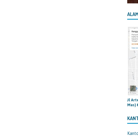
ALAM
Jl Ar
Mas) 
KAN
Kant