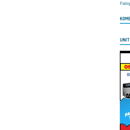
Palin
KOM
UNIT