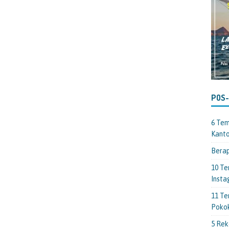
POS
6 Tem
Kant
Berap
10 Te
Insta
11 Te
Poko
5 Rek