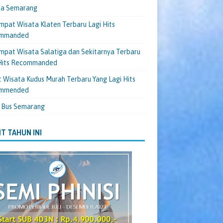
ta Semarang
mpat Wisata Klaten Terbaru Lagi Hits
mmanded
mpat Wisata Salatiga dan Sekitarnya Terbaru
 Hits Recommanded
 Wisata Kudus Murah Terbaru Yang Lagi Hits
mmended
 Bus Semarang
T TAHUN INI