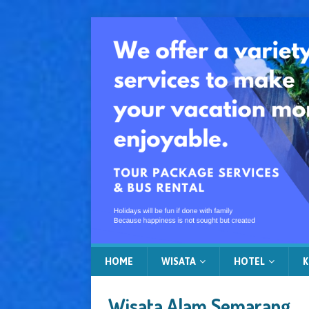
HOME
WISATA
HOTEL
K
Wisata Alam Semarang