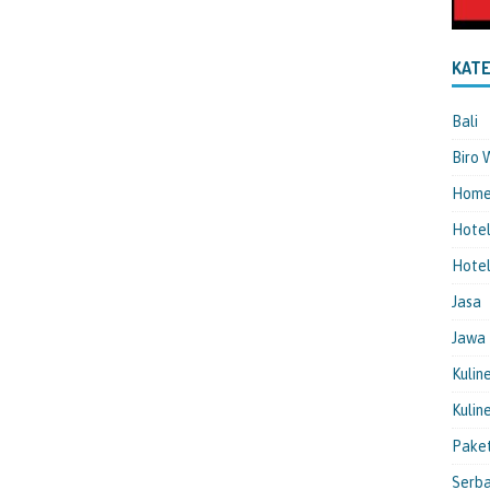
KATE
Bali
Biro 
Hom
Hote
Hotel
Jasa
Jawa
Kulin
Kulin
Pake
Serba