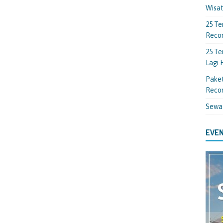
Wisa
25 Te
Reco
25 Te
Lagi
Paket
Reco
Sewa
EVEN