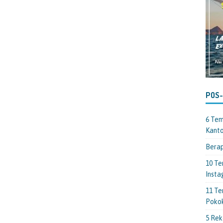
POS
6 Tem
Kant
Berap
10 Te
Insta
11 Te
Poko
5 Rek