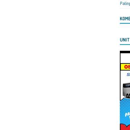
Palin
KOM
UNIT