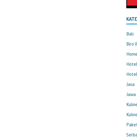
KATE
Bali
Biro 
Hom
Hote
Hotel
Jasa
Jawa
Kulin
Kulin
Pake
Serba