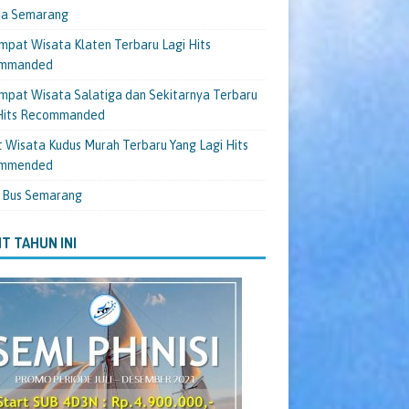
ta Semarang
mpat Wisata Klaten Terbaru Lagi Hits
mmanded
mpat Wisata Salatiga dan Sekitarnya Terbaru
 Hits Recommanded
 Wisata Kudus Murah Terbaru Yang Lagi Hits
mmended
 Bus Semarang
T TAHUN INI