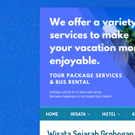
HOME
WISATA
HOTEL
K
Wisata Sejarah Grobogan