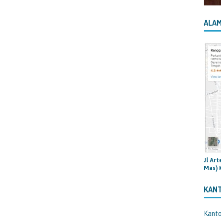
ALAM
Jl Ar
Mas) 
KAN
Kant