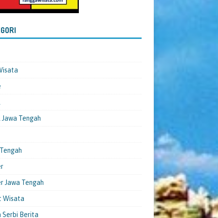
GORI
Wisata
e
l
 Jawa Tengah
 Tengah
er
er Jawa Tengah
t Wisata
 Serbi Berita