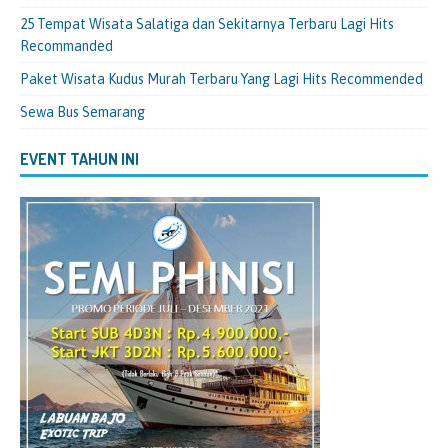
n
y
g
y
g
g
g
g
a
b
a
b
b
b
25 Tempat Wisata Salatiga dan Sekitarnya Terbaru Lagi Hits
b
n
a
n
a
a
a
a
g
r
g
r
r
r
Recommanded
r
b
u
b
u
u
u
u
a
)
a
)
)
)
Paket Wisata Kudus Murah Terbaru Yang Lagi Hits Recommended
)
r
r
u
u
)
)
Sewa Bus Semarang
EVENT TAHUN INI