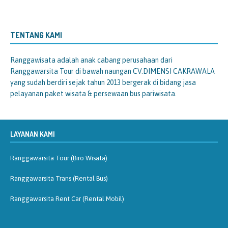
TENTANG KAMI
Ranggawisata
adalah anak cabang perusahaan dari
Ranggawarsita Tour di bawah naungan CV.DIMENSI CAKRAWALA
yang sudah berdiri sejak tahun 2013 bergerak di bidang jasa
pelayanan paket wisata & persewaan bus pariwisata.
LAYANAN KAMI
Ranggawarsita Tour (Biro Wisata)
Ranggawarsita Trans (Rental Bus)
Ranggawarsita Rent Car (Rental Mobil)