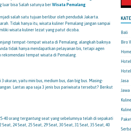
 luar bisa Salah satunya ber
Wisata Pemalang
jadi salah satu tujuan berlibur oleh penduduk Jakarta.
KATE
jarah. Tidak hanya itu, wisata kuliner Pemalang jangan sampai
iki wisata kuliner lezat yang patut dicoba.
Bali
njungi tempat-tempat wisata di Pemalang, alangkah baiknya
Biro 
nda tidak hanya mendapatkan pelayanan bis, tetapi agen
Hom
an rekomendasi tempat wisata di Pemalang.
Hote
Hotel
i 3 ukuran, yaitu mini bus, medium bus, dan big bus. Masing-
Jasa
angan. Lantas apa saja 3 jenis bus pariwisata tersebut? Berikut
Jawa
Kulin
Kulin
-40 orang tergantung seat yang sebelumnya telah di sepakati
Pake
Seat, 24 Seat, 25 Seat, 29 Seat, 30 Seat, 31 Seat, 35 Seat, 40
Serba