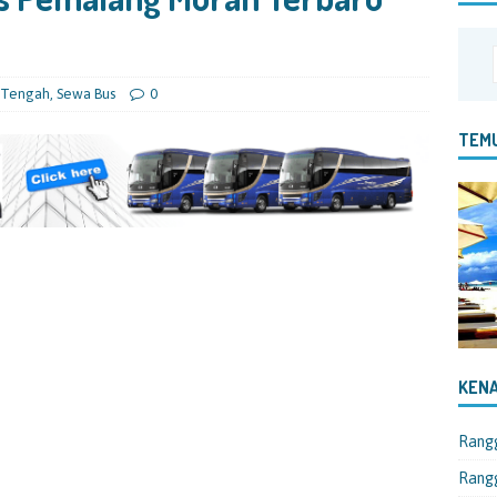
 Tengah
,
Sewa Bus
0
TEMU
KENA
Rang
Rangg