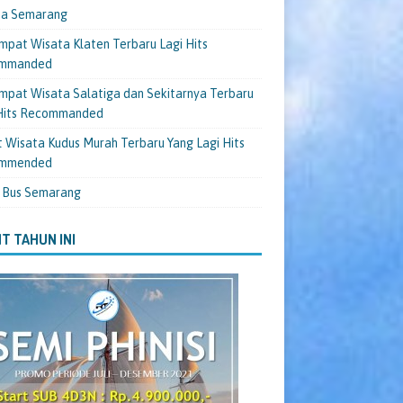
ta Semarang
mpat Wisata Klaten Terbaru Lagi Hits
mmanded
mpat Wisata Salatiga dan Sekitarnya Terbaru
 Hits Recommanded
 Wisata Kudus Murah Terbaru Yang Lagi Hits
mmended
 Bus Semarang
T TAHUN INI