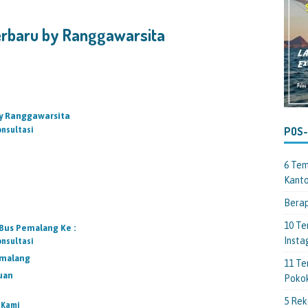
rbaru by Ranggawarsita
y Ranggawarsita
POS
onsultasi
6 Tem
Kant
Berap
10 Te
Bus Pemalang Ke :
Insta
onsultasi
emalang
11 Te
uan
Poko
5 Rek
 Kami