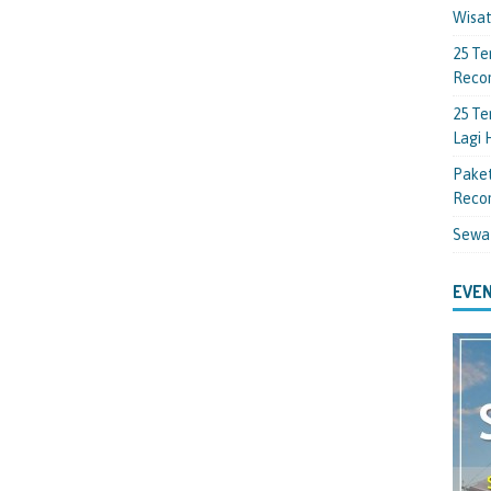
Wisa
25 Te
Reco
25 Te
Lagi
Paket
Reco
Sewa
EVEN