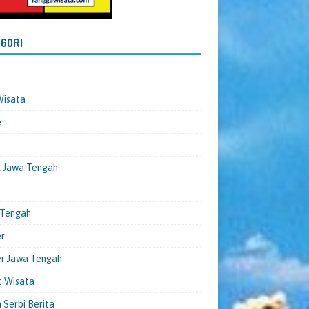
GORI
Wisata
e
l
 Jawa Tengah
 Tengah
er
er Jawa Tengah
t Wisata
 Serbi Berita