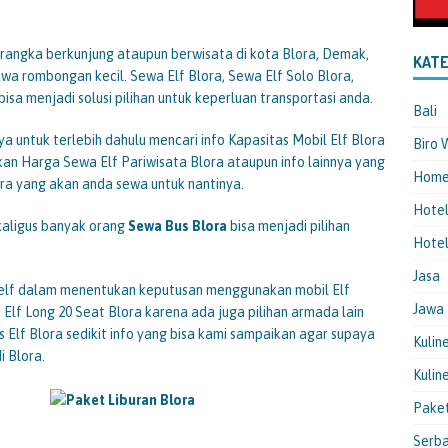
 rangka berkunjung ataupun berwisata di kota Blora, Demak,
KATE
wa rombongan kecil. Sewa Elf Blora, Sewa Elf Solo Blora,
bisa menjadi solusi pilihan untuk keperluan transportasi anda.
Bali
a untuk terlebih dahulu mencari info Kapasitas Mobil Elf Blora
Biro 
kan Harga Sewa Elf Pariwisata Blora ataupun info lainnya yang
Hom
a yang akan anda sewa untuk nantinya.
Hote
kaligus banyak orang
Sewa Bus Blora
bisa menjadi pilihan
Hotel
Jasa
elf dalam menentukan keputusan menggunakan mobil Elf
Jawa
h Elf Long 20 Seat Blora karena ada juga pilihan armada lain
us Elf Blora sedikit info yang bisa kami sampaikan agar supaya
Kulin
i Blora.
Kulin
Pake
Serba