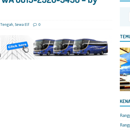
 Tengah
,
Sewa Elf
0
TEMU
KENA
Rang
Rangg