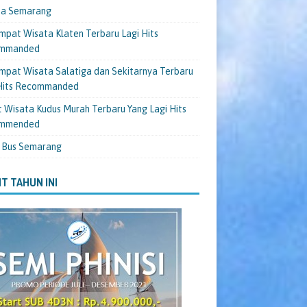
ta Semarang
mpat Wisata Klaten Terbaru Lagi Hits
mmanded
mpat Wisata Salatiga dan Sekitarnya Terbaru
 Hits Recommanded
 Wisata Kudus Murah Terbaru Yang Lagi Hits
mmended
 Bus Semarang
T TAHUN INI