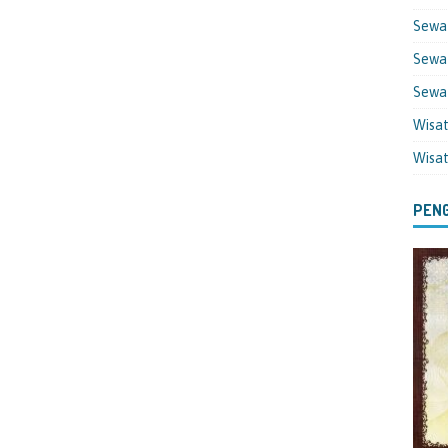
Sewa
Sewa 
Sewa
Wisa
Wisa
PENG