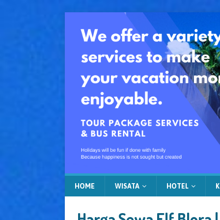
HOME
WISATA
HOTEL
K
Harga Sewa Elf Blora