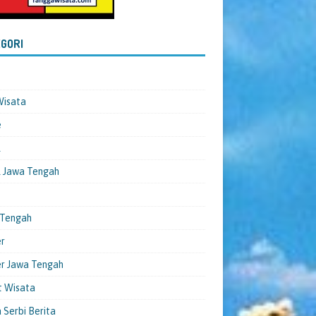
GORI
Wisata
e
l
 Jawa Tengah
 Tengah
er
er Jawa Tengah
t Wisata
 Serbi Berita