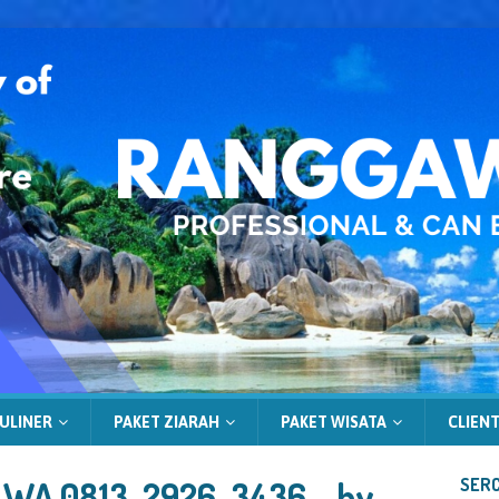
ULINER
PAKET ZIARAH
PAKET WISATA
CLIENT
 | WA 0813-2926-3436 – by
SERC