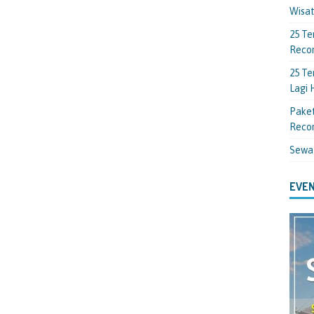
Wisa
25 Te
Reco
25 Te
Lagi
Paket
Reco
Sewa
EVEN