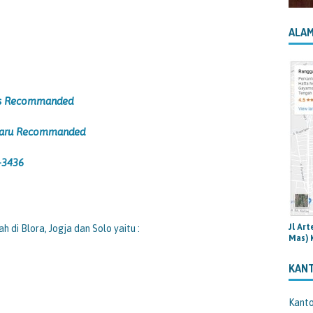
ALAM
its Recommanded
rbaru Recommanded
-3436
Jl Ar
h di Blora, Jogja dan Solo yaitu :
Mas) 
KAN
Kant