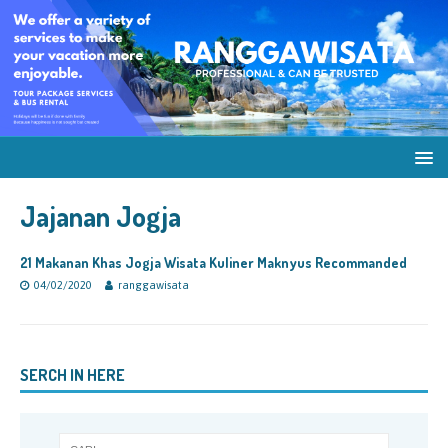
Jajanan Jogja
21 Makanan Khas Jogja Wisata Kuliner Maknyus Recommanded
04/02/2020
ranggawisata
SERCH IN HERE