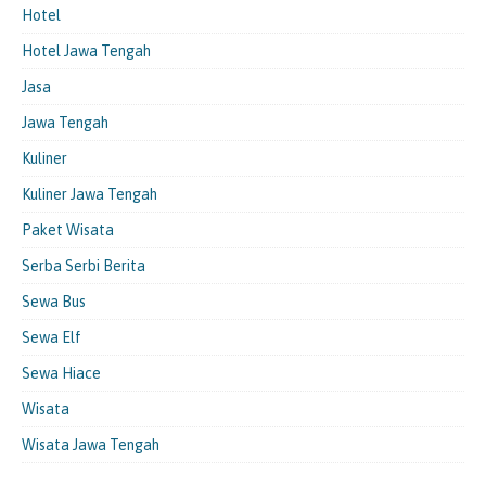
Hotel
Hotel Jawa Tengah
Jasa
Jawa Tengah
Kuliner
Kuliner Jawa Tengah
Paket Wisata
Serba Serbi Berita
Sewa Bus
Sewa Elf
Sewa Hiace
Wisata
Wisata Jawa Tengah