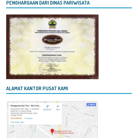
PENGHARGAAN DARI DINAS PARIWISATA
ALAMAT KANTOR PUSAT KAMI