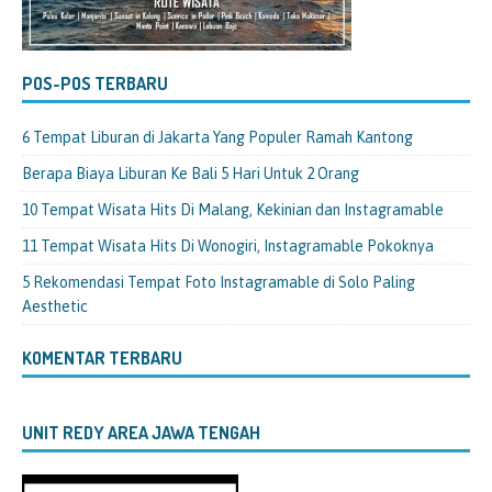
POS-POS TERBARU
6 Tempat Liburan di Jakarta Yang Populer Ramah Kantong
Berapa Biaya Liburan Ke Bali 5 Hari Untuk 2 Orang
10 Tempat Wisata Hits Di Malang, Kekinian dan Instagramable
11 Tempat Wisata Hits Di Wonogiri, Instagramable Pokoknya
5 Rekomendasi Tempat Foto Instagramable di Solo Paling
Aesthetic
KOMENTAR TERBARU
UNIT REDY AREA JAWA TENGAH