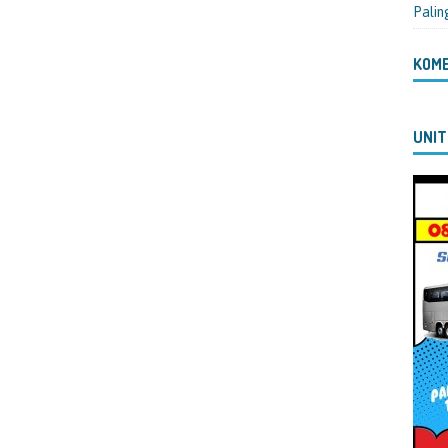
Palin
KOM
UNIT