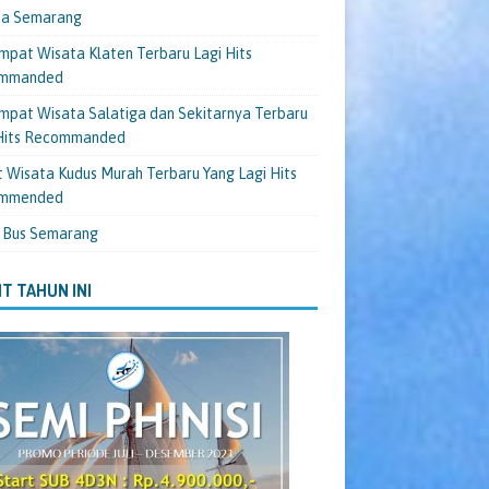
ta Semarang
mpat Wisata Klaten Terbaru Lagi Hits
mmanded
mpat Wisata Salatiga dan Sekitarnya Terbaru
 Hits Recommanded
 Wisata Kudus Murah Terbaru Yang Lagi Hits
mmended
 Bus Semarang
T TAHUN INI