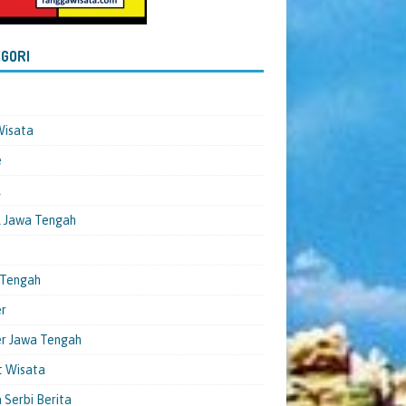
GORI
Wisata
e
l
 Jawa Tengah
 Tengah
er
er Jawa Tengah
t Wisata
 Serbi Berita