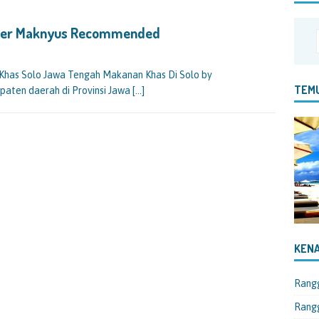
iner Maknyus Recommended
has Solo Jawa Tengah Makanan Khas Di Solo by
TEMU
paten daerah di Provinsi Jawa
[…]
KENA
Rang
Rangg