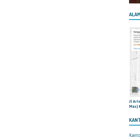
ALAM
Jl Ar
Mas) 
KAN
Kant