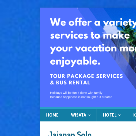
HOME
WISATA
HOTEL
K
Jajanan Solo