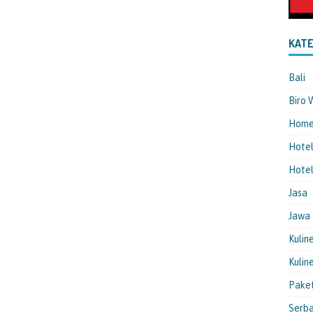
KATE
Bali
Biro 
Hom
Hote
Hotel
Jasa
Jawa
Kulin
Kulin
Pake
Serba