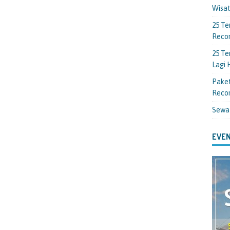
Wisa
25 Te
Reco
25 Te
Lagi
Paket
Reco
Sewa
EVEN