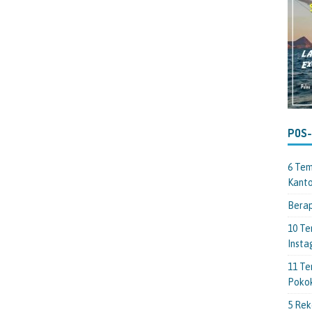
POS
6 Tem
Kant
Berap
10 Te
Insta
11 Te
Poko
5 Rek