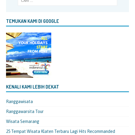
TEMUKAN KAMI DI GOOGLE
KENALI KAMI LEBIH DEKAT
Ranggawisata
Ranggawarsita Tour
Wisata Semarang
25 Tempat Wisata Klaten Terbaru Lagi Hits Recommanded