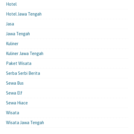
Hotel
Hotel Jawa Tengah
Jasa
Jawa Tengah
Kuliner
Kuliner Jawa Tengah
Paket Wisata
Serba Serbi Berita
Sewa Bus
Sewa Elf
Sewa Hiace
Wisata
Wisata Jawa Tengah