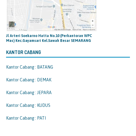
Jl Arteri Soekarno Hatta No.10 (Perkantoran WPC
Mas) Kec.Gayamsari Kel.Sawah Besar SEMARANG
KANTOR CABANG
Kantor Cabang : BATANG
Kantor Cabang : DEMAK
Kantor Cabang : JEPARA
Kantor Cabang : KUDUS
Kantor Cabang : PATI