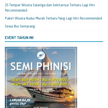
25 Tempat Wisata Salatiga dan Sekitarnya Terbaru Lagi Hits
Recommanded
Paket Wisata Kudus Murah Terbaru Yang Lagi Hits Recommended
Sewa Bus Semarang
EVENT TAHUN INI