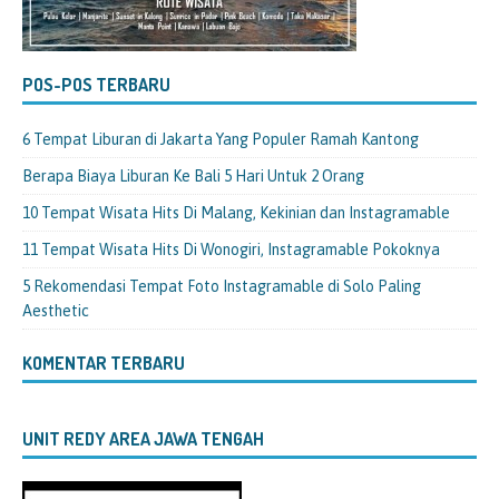
POS-POS TERBARU
6 Tempat Liburan di Jakarta Yang Populer Ramah Kantong
Berapa Biaya Liburan Ke Bali 5 Hari Untuk 2 Orang
10 Tempat Wisata Hits Di Malang, Kekinian dan Instagramable
11 Tempat Wisata Hits Di Wonogiri, Instagramable Pokoknya
5 Rekomendasi Tempat Foto Instagramable di Solo Paling
Aesthetic
KOMENTAR TERBARU
UNIT REDY AREA JAWA TENGAH