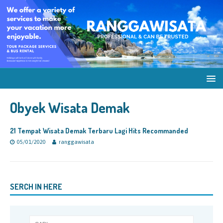
Obyek Wisata Demak
21 Tempat Wisata Demak Terbaru Lagi Hits Recommanded
05/01/2020
ranggawisata
SERCH IN HERE