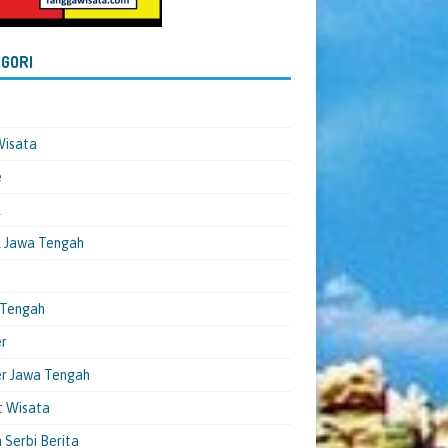
GORI
Wisata
e
l
 Jawa Tengah
 Tengah
er
er Jawa Tengah
t Wisata
 Serbi Berita