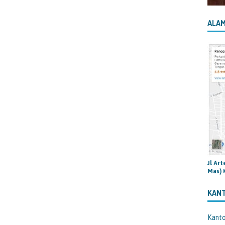
ALAM
Jl Ar
Mas) 
KAN
Kant