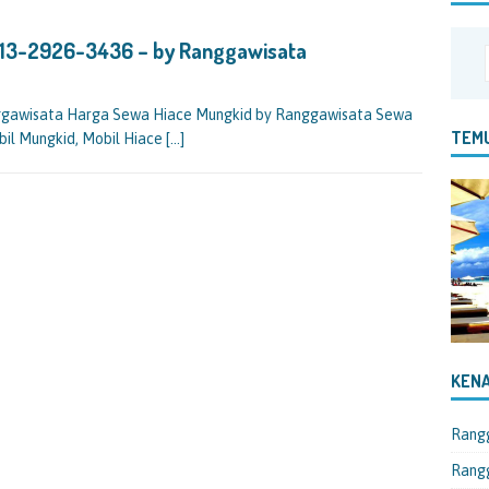
813-2926-3436 – by Ranggawisata
ggawisata Harga Sewa Hiace Mungkid by Ranggawisata Sewa
TEMU
bil Mungkid, Mobil Hiace
[…]
KENA
Rang
Rangg