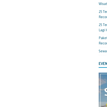
Wisa
25 Te
Reco
25 Te
Lagi
Paket
Reco
Sewa
EVEN