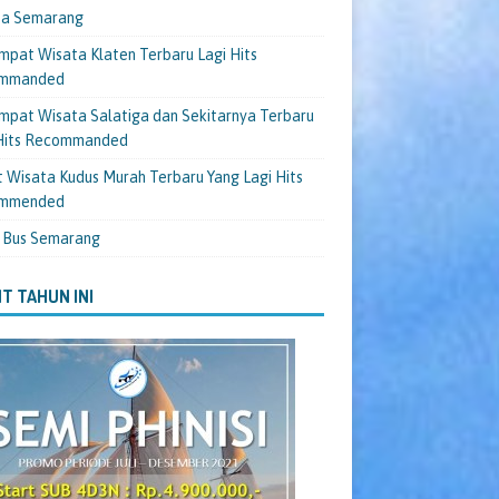
ta Semarang
mpat Wisata Klaten Terbaru Lagi Hits
mmanded
mpat Wisata Salatiga dan Sekitarnya Terbaru
 Hits Recommanded
 Wisata Kudus Murah Terbaru Yang Lagi Hits
mmended
 Bus Semarang
T TAHUN INI