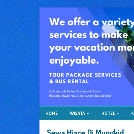
HOME
WISATA
HOTEL
K
Sewa Hiace Di Mungkid