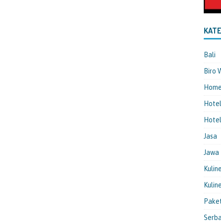
KATE
Bali
Biro 
Hom
Hote
Hotel
Jasa
Jawa
Kulin
Kulin
Pake
Serba