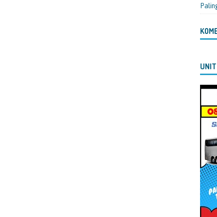
Palin
KOM
UNIT