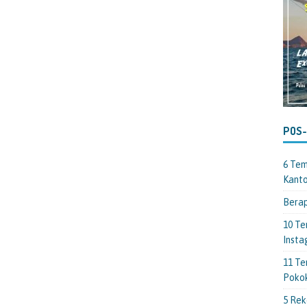
POS
6 Tem
Kant
Berap
10 Te
Insta
11 Te
Poko
5 Rek