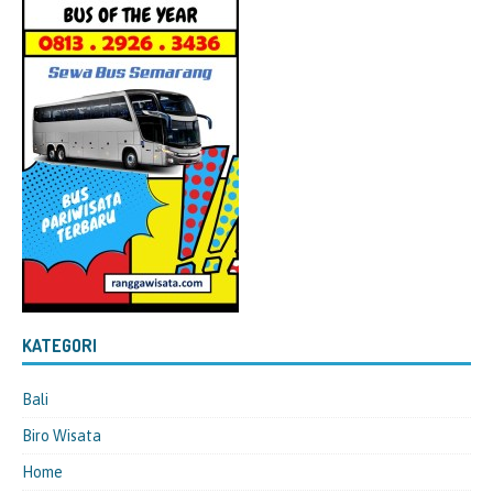
KATEGORI
Bali
Biro Wisata
Home