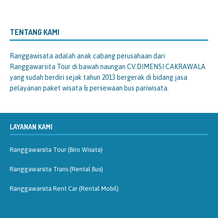
TENTANG KAMI
Ranggawisata
adalah anak cabang perusahaan dari
Ranggawarsita Tour di bawah naungan CV.DIMENSI CAKRAWALA
yang sudah berdiri sejak tahun 2013 bergerak di bidang jasa
pelayanan paket wisata & persewaan bus pariwisata.
LAYANAN KAMI
Ranggawarsita Tour (Biro Wisata)
Ranggawarsita Trans (Rental Bus)
Ranggawarsita Rent Car (Rental Mobil)