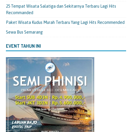
25 Tempat Wisata Salatiga dan Sekitarnya Terbaru Lagi Hits
Recommanded
Paket Wisata Kudus Murah Terbaru Yang Lagi Hits Recommended
Sewa Bus Semarang
EVENT TAHUN INI