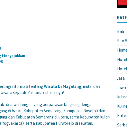
KATE
Bali
Biro 
2
Hom
ng Menyejukkan
Hote
ng
Hotel
Jasa
erbagi informasi tentang
Wisata Di Magelang
, mulai dari
Jawa
n wisata sejarah. Yuk simak ulasannya!
Kulin
ab. di Jawa Tengah yang berbatasan langsung dengan
Kulin
g di barat, Kabupaten Semarang, Kabupaten Boyolali dan
Pake
gung dan Kabupaten Semarang di utara, serta Kabupaten Kulon
Yogyakarta), serta Kabupaten Purworejo di selatan.
Serba