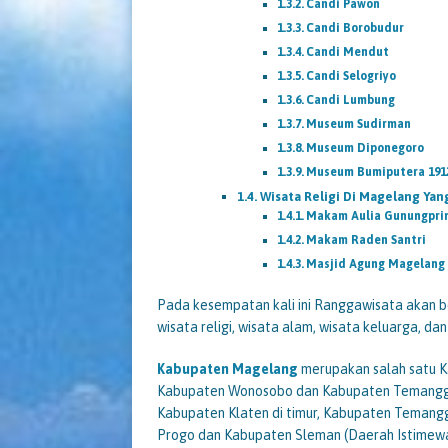
Candi Pawon
Candi Borobudur
Candi Mendut
Candi Selogriyo
Candi Lumbung
Museum Sudirman
Museum Diponegoro
Museum Bumiputera 191
Wisata Religi Di Magelang Ya
Makam Aulia Gunungpri
Makam Raden Santri
Masjid Agung Magelang
Pada kesempatan kali ini Ranggawisata akan b
wisata religi, wisata alam, wisata keluarga, da
Kabupaten Magelang
merupakan salah satu K
Kabupaten Wonosobo dan Kabupaten Temanggun
Kabupaten Klaten di timur, Kabupaten Temang
Progo dan Kabupaten Sleman (Daerah Istimewa 