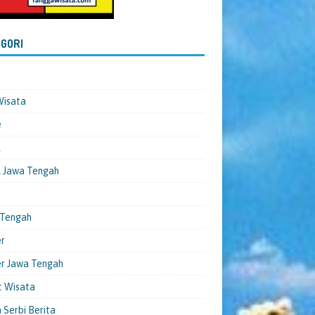
GORI
Wisata
e
l
 Jawa Tengah
 Tengah
er
er Jawa Tengah
t Wisata
 Serbi Berita