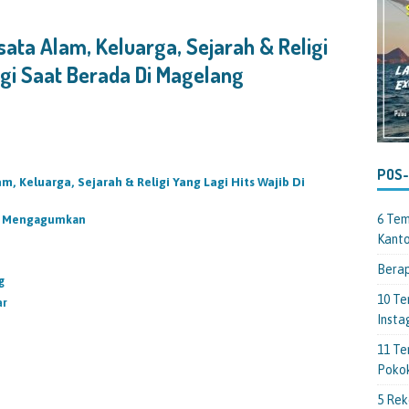
ata Alam, Keluarga, Sejarah & Religi
ngi Saat Berada Di Magelang
POS
, Keluarga, Sejarah & Religi Yang Lagi Hits Wajib Di
6 Tem
ng Mengagumkan
Kant
Berap
g
10 Te
ar
Insta
11 Te
Poko
5 Rek