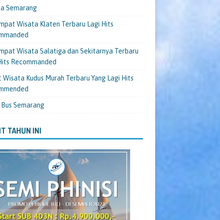
ta Semarang
mpat Wisata Klaten Terbaru Lagi Hits
mmanded
mpat Wisata Salatiga dan Sekitarnya Terbaru
 Hits Recommanded
 Wisata Kudus Murah Terbaru Yang Lagi Hits
mmended
 Bus Semarang
T TAHUN INI