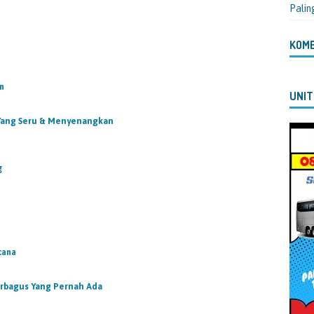
Palin
u
KOM
n
UNIT
Yang Seru & Menyenangkan
g
cana
erbagus Yang Pernah Ada