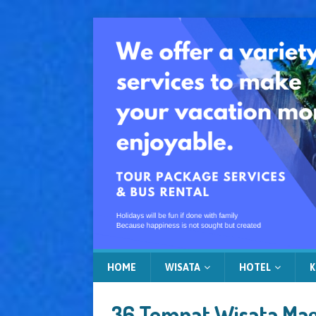
HOME
WISATA
HOTEL
K
36 Tempat Wisata Mag