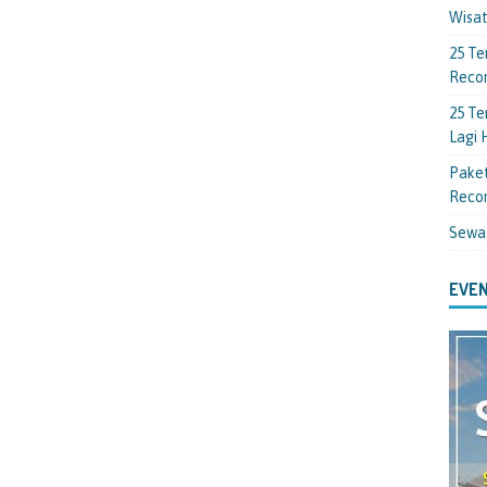
Wisa
25 Te
Reco
25 Te
Lagi
Paket
Reco
Sewa
EVEN