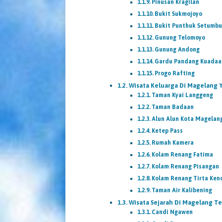
Pinusan Kragilan
Bukit Sukmojoyo
Bukit Punthuk Setumb
Gunung Telomoyo
Gunung Andong
Gardu Pandang Kuadaa
Progo Rafting
Wisata Keluarga Di Magelang 
Taman Kyai Langgeng
Taman Badaan
Alun Alun Kota Magelan
Ketep Pass
Rumah Kamera
Kolam Renang Fatima
Kolam Renang Pisangan
Kolam Renang Tirta Ken
Taman Air Kalibening
Wisata Sejarah Di Magelang T
Candi Ngawen