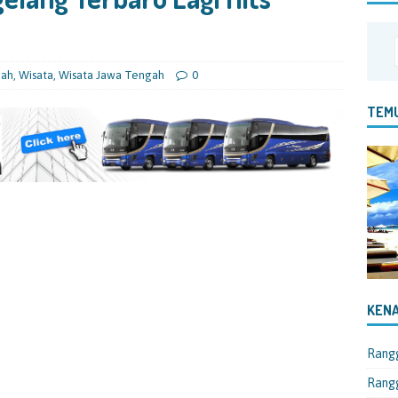
gah
,
Wisata
,
Wisata Jawa Tengah
0
TEMU
KENA
Rang
Rangg