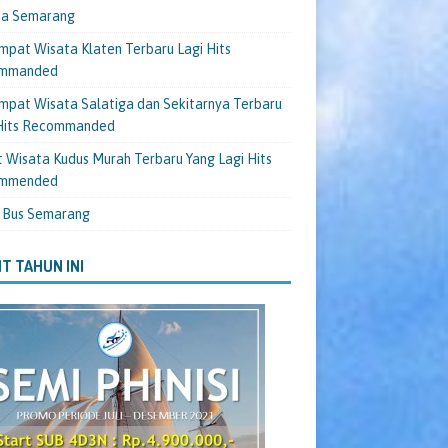
ta Semarang
mpat Wisata Klaten Terbaru Lagi Hits
mmanded
mpat Wisata Salatiga dan Sekitarnya Terbaru
 Hits Recommanded
 Wisata Kudus Murah Terbaru Yang Lagi Hits
mmended
 Bus Semarang
T TAHUN INI