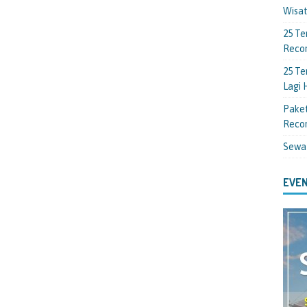
Wisa
25 Te
Reco
25 Te
Lagi
Paket
Reco
Sewa
EVEN