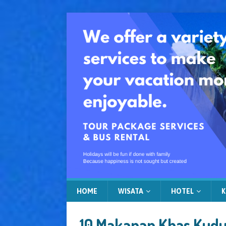
HOME
WISATA
HOTEL
K
10 Makanan Khas Kudu