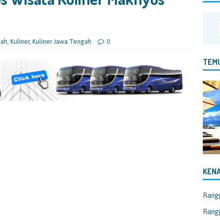
gah
,
Kuliner
,
Kuliner Jawa Tengah
0
TEMU
KENA
Rang
Rangg