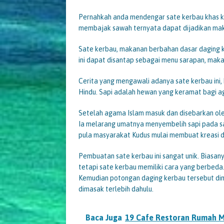
Pernahkah anda mendengar sate kerbau khas kud
membajak sawah ternyata dapat dijadikan makan
Sate kerbau, makanan berbahan dasar daging k
ini dapat disantap sebagai menu sarapan, mak
Cerita yang mengawali adanya sate kerbau in
Hindu. Sapi adalah hewan yang keramat bagi a
Setelah agama Islam masuk dan disebarkan ole
Ia melarang umatnya menyembelih sapi pada saa
pula masyarakat Kudus mulai membuat kreasi dar
Pembuatan sate kerbau ini sangat unik. Biasan
tetapi sate kerbau memiliki cara yang berbeda
Kemudian potongan daging kerbau tersebut di
dimasak terlebih dahulu.
Baca Juga
19 Cafe Restoran Rumah 