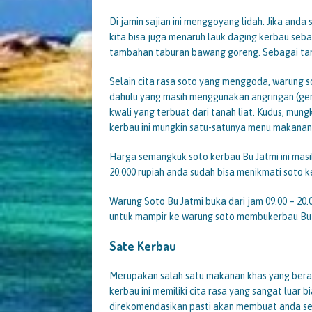
Di jamin sajian ini menggoyang lidah. Jika anda
kita bisa juga menaruh lauk daging kerbau seb
tambahan taburan bawang goreng. Sebagai tam
Selain cita rasa soto yang menggoda, warung so
dahulu yang masih menggunakan angringan (ge
kwali yang terbuat dari tanah liat. Kudus, mung
kerbau ini mungkin satu-satunya menu makanan 
Harga semangkuk soto kerbau Bu Jatmi ini mas
20.000 rupiah anda sudah bisa menikmati soto ke
Warung Soto Bu Jatmi buka dari jam 09.00 – 20.
untuk mampir ke warung soto membukerbau Bu J
Sate Kerbau
Merupakan salah satu makanan khas yang beras
kerbau ini memiliki cita rasa yang sangat luar
direkomendasikan pasti akan membuat anda semu