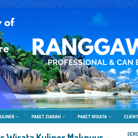
ULINER
PAKET ZIARAH
PAKET WISATA
CLIENT
s Wisata Kuliner Maknyus
SERC