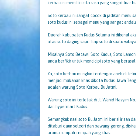
kerbau ini memiliki cita rasa yang sangat luar b
Soto kerbau ini sangat cocok di jadikan menu
soto kudus ini sebagai menu yang sangat andal
Daerah kabupaten Kudus Selama ini dikenal aka
atau soto daging sapi. Tiap soto di suatu wil
Misalnya Soto Betawi, Soto Kudus, Soto Lamong
anda berfikir untuk mencicipi soto yang berasal
Ya, soto kerbau mungkin terdengar aneh di tel
menjadi makanan khas dikota Kudus, Jawa Tenga
adalah warung Soto Kerbau Bu Jatmi.
Warung soto ini terletak di Jl. Wahid Hasyim No
dan hypermart Kudus.
Semangkuk nasi soto Bu Jatmi ini berisi irisan d
ditaburi daun seledri dan bawang goreng, disi
aroma rempah-rempah yang khas.