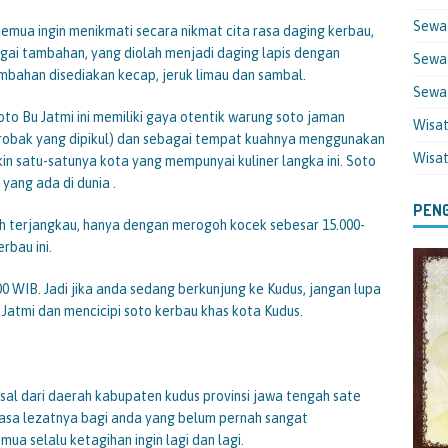
Sewa
 semua ingin menikmati secara nikmat cita rasa daging kerbau,
agai tambahan, yang diolah menjadi daging lapis dengan
Sewa 
bahan disediakan kecap, jeruk limau dan sambal.
Sewa
to Bu Jatmi ini memiliki gaya otentik warung soto jaman
Wisa
robak yang dipikul) dan sebagai tempat kuahnya menggunakan
Wisa
kin satu-satunya kota yang mempunyai kuliner langka ini. Soto
yang ada di dunia .
PENG
ih terjangkau, hanya dengan merogoh kocek sebesar 15.000-
rbau ini.
00 WIB. Jadi jika anda sedang berkunjung ke Kudus, jangan lupa
atmi dan mencicipi soto kerbau khas kota Kudus.
al dari daerah kabupaten kudus provinsi jawa tengah sate
 biasa lezatnya bagi anda yang belum pernah sangat
a selalu ketagihan ingin lagi dan lagi.