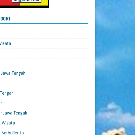
GORI
Wisata
e
l
 Jawa Tengah
 Tengah
er
er Jawa Tengah
t Wisata
 Serbi Berita