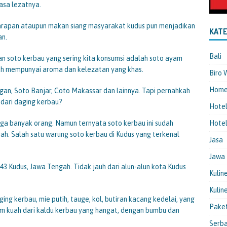
iasa lezatnya.
 sarapan ataupun makan siang masyarakat kudus pun menjadikan
KATE
an.
Bali
n soto kerbau yang sering kita konsumsi adalah soto ayam
ayah mempunyai aroma dan kelezatan yang khas.
Biro 
Hom
an, Soto Banjar, Coto Makassar dan lainnya. Tapi pernahkah
 dari daging kerbau?
Hote
inga banyak orang. Namun ternyata soto kerbau ini sudah
Hotel
h. Salah satu warung soto kerbau di Kudus yang terkenal
Jasa
Jawa
.43 Kudus, Jawa Tengah. Tidak jauh dari alun-alun kota Kudus
Kulin
Kulin
aging kerbau, mie putih, tauge, kol, butiran kacang kedelai, yang
Pake
ram kuah dari kaldu kerbau yang hangat, dengan bumbu dan
Serba