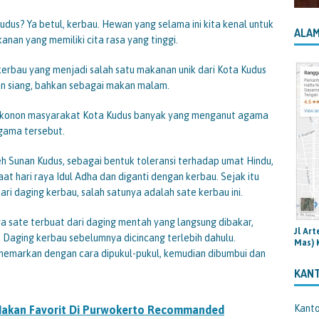
us? Ya betul, kerbau. Hewan yang selama ini kita kenal untuk
ALAM
an yang memiliki cita rasa yang tinggi.
erbau yang menjadi salah satu makanan unik dari Kota Kudus
an siang, bahkan sebagai makan malam.
i, konon masyarakat Kota Kudus banyak yang menganut agama
gama tersebut.
h Sunan Kudus, sebagai bentuk toleransi terhadap umat Hindu,
t hari raya Idul Adha dan diganti dengan kerbau. Sejak itu
i daging kerbau, salah satunya adalah sate kerbau ini.
ya sate terbuat dari daging mentah yang langsung dibakar,
Jl Ar
. Daging kerbau sebelumnya dicincang terlebih dahulu.
Mas) 
memarkan dengan cara dipukul-pukul, kemudian dibumbui dan
KAN
Kant
Makan Favorit Di Purwokerto Recommanded