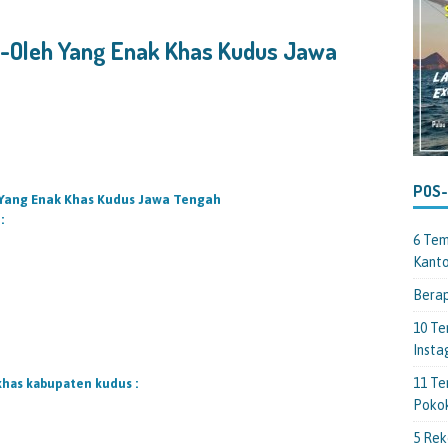
-Oleh Yang Enak Khas Kudus Jawa
POS
ang Enak Khas Kudus Jawa Tengah
:
6 Tem
Kant
Berap
10 Te
Insta
11 Te
khas kabupaten kudus :
Poko
5 Rek