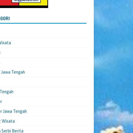
GORI
Wisata
e
l
 Jawa Tengah
 Tengah
er
er Jawa Tengah
t Wisata
 Serbi Berita