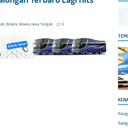
gah
,
Wisata
,
Wisata Jawa Tengah
0
TEMU
KENA
Rang
Rangg