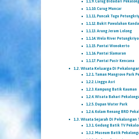
Curug Bidadari Pekalon
Curug Muncar
Puncak Tugu Petungkri
Bukit Pawuluhan Kand
Arung Jeram Lolong
Welo River Petungkriy
Pantai Wonokerto
Pantai Slamaran
Pantai Pasir Kencana
Wisata Keluarga Di Pekalonga
Taman Mangrove Park P
Linggo Asri
Kampung Batik Kauman
Wisata Bahari Pekalong
Dupan Water Park
Kolam Renang BRD Peka
Wisata Sejarah Di Pekalongan
Gedung Batik TV Pekal
Museum Batik Pekalong