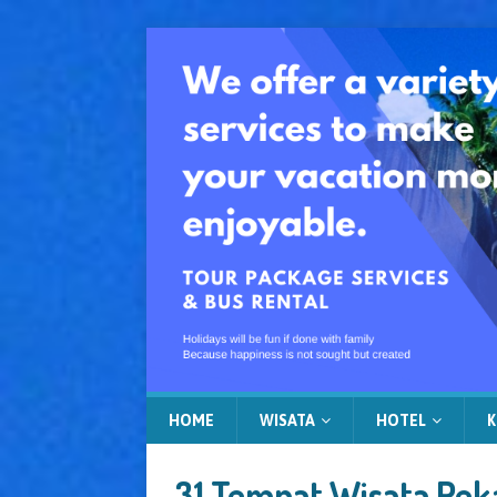
HOME
WISATA
HOTEL
K
31 Tempat Wisata Peka