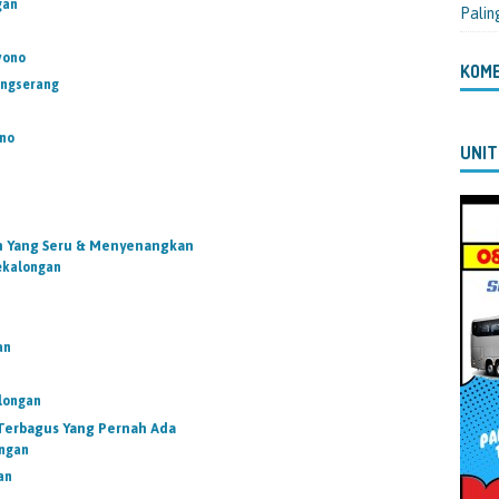
gan
Palin
yono
KOM
angserang
ono
UNIT
n Yang Seru & Menyenangkan
ekalongan
an
longan
 Terbagus Yang Pernah Ada
ongan
an