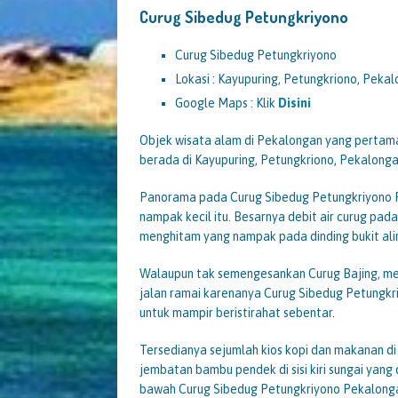
Curug Sibedug Petungkriyono
Curug Sibedug Petungkriyono
Lokasi : Kayupuring, Petungkriono, Peka
Google Maps : Klik
Disini
Objek wisata alam di Pekalongan yang pertama 
berada di Kayupuring, Petungkriono, Pekalonga
Panorama pada Curug Sibedug Petungkriyono P
nampak kecil itu. Besarnya debit air curug pa
menghitam yang nampak pada dinding bukit alir
Walaupun tak semengesankan Curug Bajing, mela
jalan ramai karenanya Curug Sibedug Petungkr
untuk mampir beristirahat sebentar.
Tersedianya sejumlah kios kopi dan makanan di 
jembatan bambu pendek di sisi kiri sungai yan
bawah Curug Sibedug Petungkriyono Pekalong