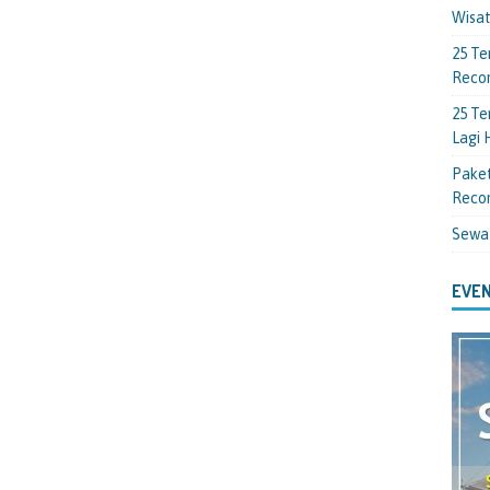
Wisa
25 Te
Reco
25 Te
Lagi
Paket
Reco
Sewa
EVEN