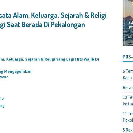
ata Alam, Keluarga, Sejarah & Religi
ngi Saat Berada Di Pekalongan
POS
, Keluarga, Sejarah & Religi Yang Lagi Hits Wajib Di
6 Tem
Yang Mengagumkan
iyono
Kant
Berap
10 Te
no
Insta
ang
11 Te
Poko
5 Rek