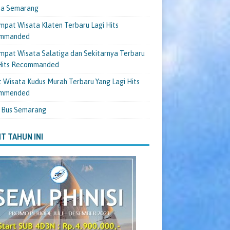
ta Semarang
mpat Wisata Klaten Terbaru Lagi Hits
mmanded
mpat Wisata Salatiga dan Sekitarnya Terbaru
 Hits Recommanded
 Wisata Kudus Murah Terbaru Yang Lagi Hits
mmended
 Bus Semarang
T TAHUN INI