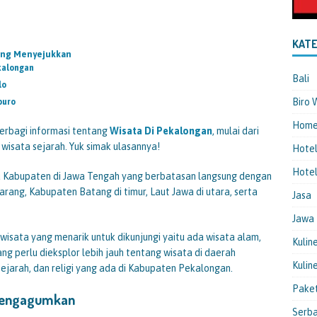
KATE
Yang Menyejukkan
kalongan
Bali
lo
Biro 
puro
Hom
erbagi informasi tentang
Wisata Di Pekalongan
, mulai dari
n wisata sejarah. Yuk simak ulasannya!
Hote
Hotel
 Kabupaten di Jawa Tengah yang berbatasan langsung dengan
ang, Kabupaten Batang di timur, Laut Jawa di utara, serta
Jasa
Jawa
wisata yang menarik untuk dikunjungi yaitu ada wisata alam,
Kulin
ang perlu dieksplor lebih jauh tentang wisata di daerah
Kulin
 sejarah, dan religi yang ada di Kabupaten Pekalongan.
Pake
 Mengagumkan
Serba