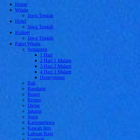
Home
Wisata
Jawa Tengah
Hotel
Jawa Tengah
Kuliner
Jawa Tengah
Paket Wisata
Semarang
1 Hari
2 Hari 1 Malam
3 Hari 2 Malam
4 Hari 3 Malam
Honeymoon
Bali
Bandung
Bogor
Bromo
Dieng
Jakarta
Jogja
Karimunjawa
Kawah Ijen
Labuan Bajo
Lombok