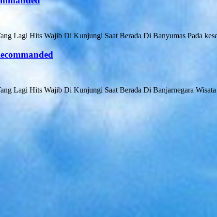
commanded
 Yang Lagi Hits Wajib Di Kunjungi Saat Berada Di Banyumas Pada kes
 Recommanded
Yang Lagi Hits Wajib Di Kunjungi Saat Berada Di Banjarnegara Wisat