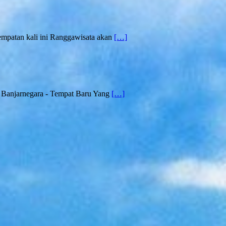
empatan kali ini Ranggawisata akan
[…]
a Banjarnegara - Tempat Baru Yang
[…]