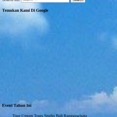
Temukan Kami Di Google
Event Tahun Ini
Tour Umum Trans Studio Bali Ranggawisata