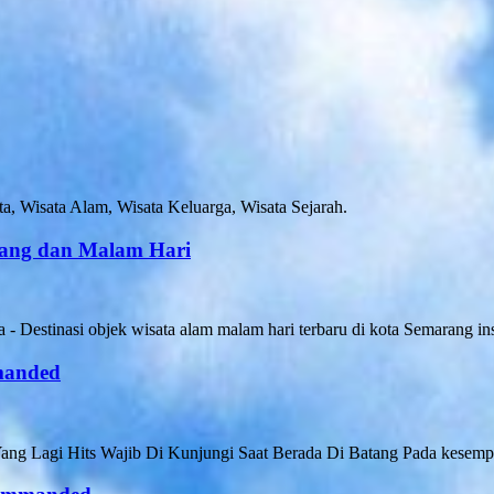
a, Wisata Alam, Wisata Keluarga, Wisata Sejarah.
iang dan Malam Hari
 Destinasi objek wisata alam malam hari terbaru di kota Semarang ins
manded
Yang Lagi Hits Wajib Di Kunjungi Saat Berada Di Batang Pada kesempa