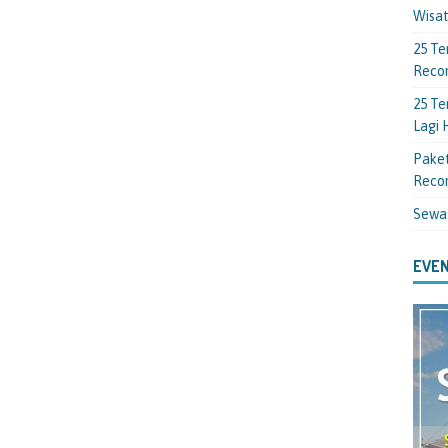
Wisa
25 Te
Reco
25 Te
Lagi
Paket
Reco
Sewa
EVEN