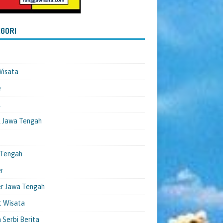
GORI
Wisata
e
l
 Jawa Tengah
 Tengah
er
er Jawa Tengah
t Wisata
 Serbi Berita