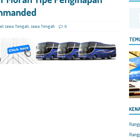
ommanded
el Jawa Tengah
,
Jawa Tengah
0
TEMU
KENA
Rang
Rangg