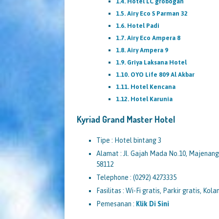
Hotel LC grobogan
Airy Eco S Parman 32
Hotel Padi
Airy Eco Ampera 8
Airy Ampera 9
Griya Laksana Hotel
OYO Life 809 Al Akbar
Hotel Kencana
Hotel Karunia
Kyriad Grand Master Hotel
Tipe : Hotel bintang 3
Alamat : Jl. Gajah Mada No.10, Majenan
58112
Telephone : (0292) 4273335
Fasilitas : Wi-Fi gratis, Parkir gratis, K
Pemesanan :
Klik Di Sini