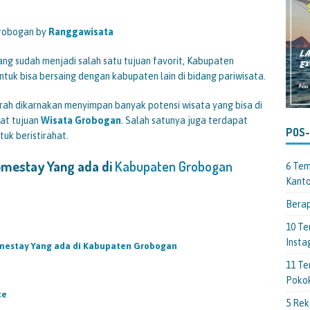
Grobogan by
Ranggawisata
g sudah menjadi salah satu tujuan favorit, Kabupaten
ntuk bisa bersaing dengan kabupaten lain di bidang pariwisata.
rah dikarnakan menyimpan banyak potensi wisata yang bisa di
at tujuan
Wisata Grobogan
. Salah satunya juga terdapat
POS
uk beristirahat.
omestay Yang ada di
Kabupaten Grobogan
6 Tem
Kant
Berap
10 Te
Insta
mestay Yang ada di Kabupaten Grobogan
11 Te
Poko
ce
5 Rek