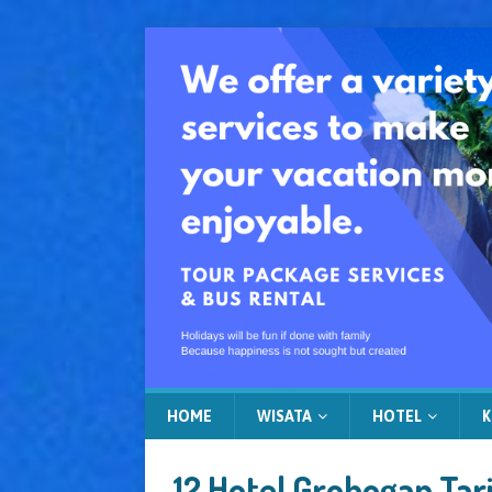
HOME
WISATA
HOTEL
K
12 Hotel Grobogan Tar