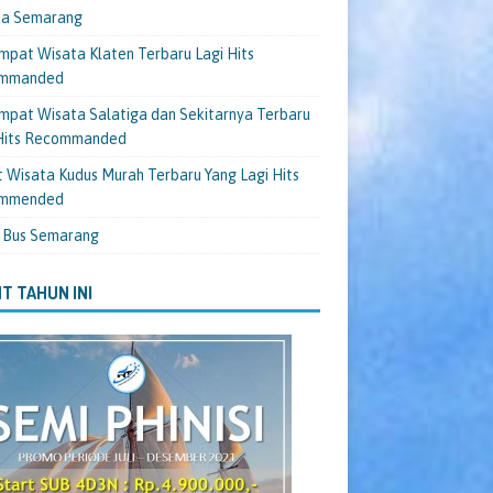
ta Semarang
mpat Wisata Klaten Terbaru Lagi Hits
mmanded
mpat Wisata Salatiga dan Sekitarnya Terbaru
 Hits Recommanded
 Wisata Kudus Murah Terbaru Yang Lagi Hits
mmended
 Bus Semarang
T TAHUN INI