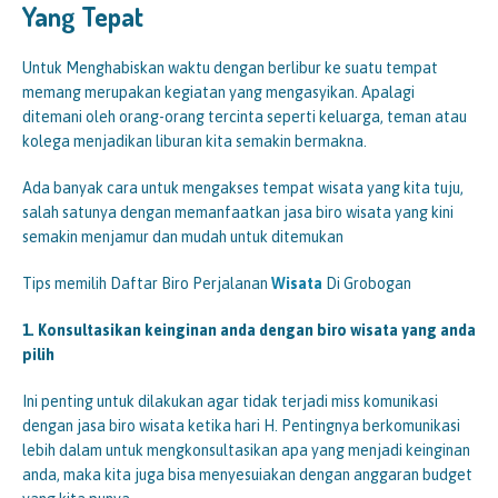
Yang Tepat
Untuk Menghabiskan waktu dengan berlibur ke suatu tempat
memang merupakan kegiatan yang mengasyikan. Apalagi
ditemani oleh orang-orang tercinta seperti keluarga, teman atau
kolega menjadikan liburan kita semakin bermakna.
Ada banyak cara untuk mengakses tempat wisata yang kita tuju,
salah satunya dengan memanfaatkan jasa biro wisata yang kini
semakin menjamur dan mudah untuk ditemukan
Tips memilih Daftar Biro Perjalanan
Wisata
Di Grobogan
1. Konsultasikan keinginan anda dengan biro wisata yang anda
pilih
Ini penting untuk dilakukan agar tidak terjadi miss komunikasi
dengan jasa biro wisata ketika hari H. Pentingnya berkomunikasi
lebih dalam untuk mengkonsultasikan apa yang menjadi keinginan
anda, maka kita juga bisa menyesuiakan dengan anggaran budget