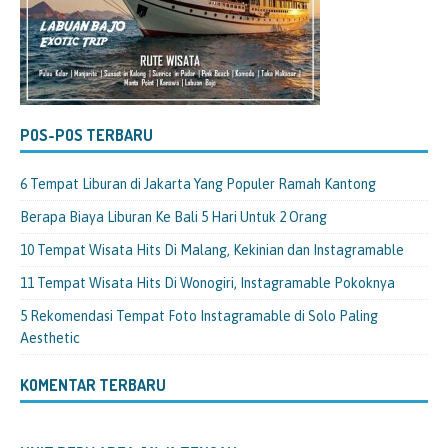
POS-POS TERBARU
6 Tempat Liburan di Jakarta Yang Populer Ramah Kantong
Berapa Biaya Liburan Ke Bali 5 Hari Untuk 2 Orang
10 Tempat Wisata Hits Di Malang, Kekinian dan Instagramable
11 Tempat Wisata Hits Di Wonogiri, Instagramable Pokoknya
5 Rekomendasi Tempat Foto Instagramable di Solo Paling
Aesthetic
KOMENTAR TERBARU