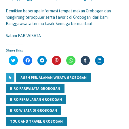
Demikian beberapa informasi tempat makan Grobogan dan
nongkrong terpopuler serta favorit di Grobogan, dari kami
Ranggawisata terima kasih. Semoga bermanfaat.
Salam PARIWISATA
Share this:
K
K
K
K
K
K
K
l
l
l
l
l
l
l
i
i
i
i
i
i
i
k
k
k
k
k
k
k
u
u
u
u
u
u
u
n
AGEN PERJALANAN WISATA GROBOGAN
n
n
n
n
n
n
t
t
t
t
t
t
t
u
u
u
u
u
u
u
BIRO PARIWISATA GROBOGAN
k
k
k
k
k
k
k
b
m
b
b
b
b
b
e
e
e
e
e
e
e
BIRO PERJALANAN GROBOGAN
r
m
r
r
r
r
r
b
b
b
b
b
b
b
a
a
a
a
a
a
a
BIRO WISATA DI GROBOGAN
g
g
g
g
g
g
g
i
i
i
i
i
i
i
p
k
d
p
d
p
d
TOUR AND TRAVEL GROBOGAN
a
a
i
a
i
a
i
d
n
T
d
W
d
L