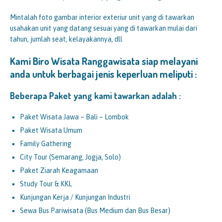
Mintalah foto gambar interior exteriur unit yang di tawarkan
usahakan unit yang datang sesuai yang di tawarkan mulai dari
tahun, jumlah seat, kelayakannya, dll
Kami Biro Wisata Ranggawisata siap melayani
anda untuk berbagai jenis keperluan meliputi :
Beberapa Paket yang kami tawarkan adalah :
Paket Wisata Jawa – Bali – Lombok
Paket Wisata Umum
Family Gathering
City Tour (Semarang, Jogja, Solo)
Paket Ziarah Keagamaan
Study Tour & KKL
Kunjungan Kerja / Kunjungan Industri
Sewa Bus Pariwisata (Bus Medium dan Bus Besar)