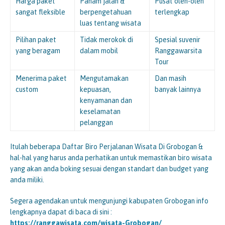
Harga paket
Paham jalan &
Pusat oleh-oleh
sangat fleksible
berpengetahuan
terlengkap
luas tentang wisata
Pilihan paket
Tidak merokok di
Spesial suvenir
yang beragam
dalam mobil
Ranggawarsita
Tour
Menerima paket
Mengutamakan
Dan masih
custom
kepuasan,
banyak lainnya
kenyamanan dan
keselamatan
pelanggan
Itulah beberapa Daftar Biro Perjalanan Wisata Di Grobogan &
hal-hal yang harus anda perhatikan untuk memastikan biro wisata
yang akan anda boking sesuai dengan standart dan budget yang
anda miliki.
Segera agendakan untuk mengunjungi kabupaten Grobogan info
lengkapnya dapat di baca di sini :
https://ranggawisata.com/wisata-Grobogan/