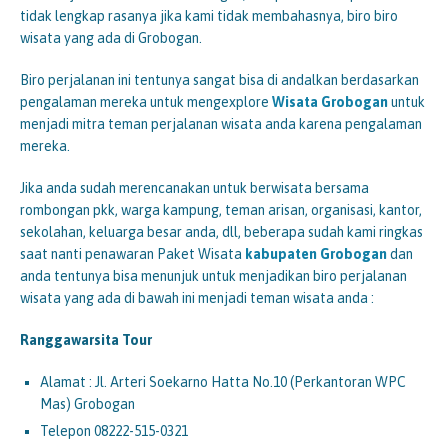
tidak lengkap rasanya jika kami tidak membahasnya, biro biro
wisata yang ada di Grobogan.
Biro perjalanan ini tentunya sangat bisa di andalkan berdasarkan
pengalaman mereka untuk mengexplore
Wisata Grobogan
untuk
menjadi mitra teman perjalanan wisata anda karena pengalaman
mereka.
Jika anda sudah merencanakan untuk berwisata bersama
rombongan pkk, warga kampung, teman arisan, organisasi, kantor,
sekolahan, keluarga besar anda, dll, beberapa sudah kami ringkas
saat nanti penawaran Paket Wisata
kabupaten Grobogan
dan
anda tentunya bisa menunjuk untuk menjadikan biro perjalanan
wisata yang ada di bawah ini menjadi teman wisata anda :
Ranggawarsita Tour
Alamat : Jl. Arteri Soekarno Hatta No.10 (Perkantoran WPC
Mas) Grobogan
Telepon 08222-515-0321