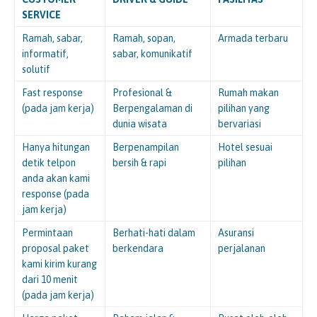
SERVICE
Ramah, sabar,
Ramah, sopan,
Armada terbaru
informatif,
sabar, komunikatif
solutif
Fast response
Profesional &
Rumah makan
(pada jam kerja)
Berpengalaman di
pilihan yang
dunia wisata
bervariasi
Hanya hitungan
Berpenampilan
Hotel sesuai
detik telpon
bersih & rapi
pilihan
anda akan kami
response (pada
jam kerja)
Permintaan
Berhati-hati dalam
Asuransi
proposal paket
berkendara
perjalanan
kami kirim kurang
dari 10 menit
(pada jam kerja)