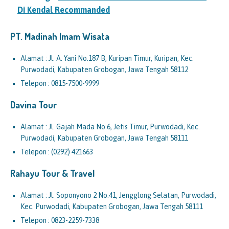
Di Kendal Recommanded
PT. Madinah Imam Wisata
Alamat : Jl. A. Yani No.187 B, Kuripan Timur, Kuripan, Kec.
Purwodadi, Kabupaten Grobogan, Jawa Tengah 58112
Telepon : 0815-7500-9999
Davina Tour
Alamat : Jl. Gajah Mada No.6, Jetis Timur, Purwodadi, Kec.
Purwodadi, Kabupaten Grobogan, Jawa Tengah 58111
Telepon : (0292) 421663
Rahayu Tour & Travel
Alamat : Jl. Soponyono 2 No.41, Jengglong Selatan, Purwodadi,
Kec. Purwodadi, Kabupaten Grobogan, Jawa Tengah 58111
Telepon : 0823-2259-7338