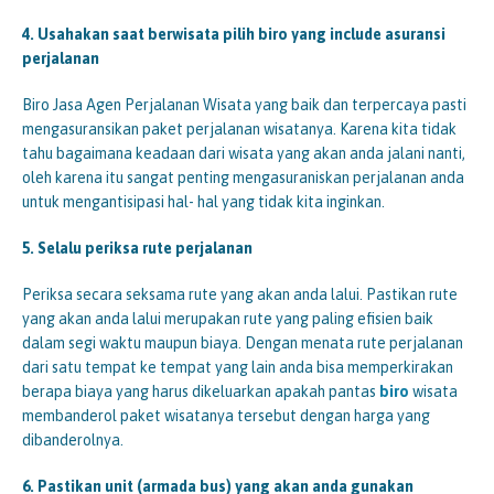
4. Usahakan saat berwisata pilih biro yang include asuransi
perjalanan
Biro Jasa Agen Perjalanan Wisata yang baik dan terpercaya pasti
mengasuransikan paket perjalanan wisatanya. Karena kita tidak
tahu bagaimana keadaan dari wisata yang akan anda jalani nanti,
oleh karena itu sangat penting mengasuraniskan perjalanan anda
untuk mengantisipasi hal- hal yang tidak kita inginkan.
5. Selalu periksa rute perjalanan
Periksa secara seksama rute yang akan anda lalui. Pastikan rute
yang akan anda lalui merupakan rute yang paling efisien baik
dalam segi waktu maupun biaya. Dengan menata rute perjalanan
dari satu tempat ke tempat yang lain anda bisa memperkirakan
berapa biaya yang harus dikeluarkan apakah pantas
biro
wisata
membanderol paket wisatanya tersebut dengan harga yang
dibanderolnya.
6. Pastikan unit (armada bus) yang akan anda gunakan