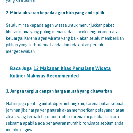
yang kita punya.
2. Mintalah saran kepada agen biro yang anda pilih
Selalu minta kepada agen wisata untuk menunjukkan paket
liburan mana yang paling menarik dan cocok dengan anda atau
keluarga. Karena agen wisata yang baik akan selalu memberikan
pilihan yang terbaik buat anda dan tidak akan pernah
mengecewakan.
Baca Juga
13 Makanan Khas Pemalang Wisata
Kuliner Maknyus Recommended
3. Jangan tergiur dengan harga murah yang ditawarkan
Hal ini juga penting untuk dipertimbangkan, karena bukan sebuah
jaminan jika harga yang murah akan memberikan pelayanan atau
akses yang terbaik buat anda. oleh karena itu pastikan secara
seksama apabila ada penawaran murah biro wisata seblum anda
membokingnya.