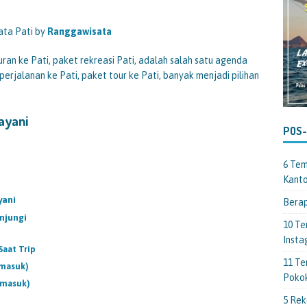
ata Pati by
Ranggawisata
uran ke Pati, paket rekreasi Pati, adalah salah satu agenda
perjalanan ke Pati, paket tour ke Pati, banyak menjadi pilihan
ayani
POS
6 Tem
Kant
yani
Berap
unjungi
10 Te
Insta
Saat Trip
11 Te
rmasuk)
Poko
rmasuk)
5 Rek