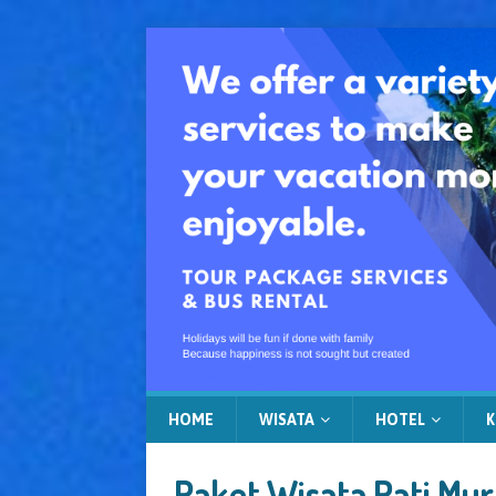
HOME
WISATA
HOTEL
K
Paket Wisata Pati Mur