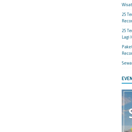
Wisa
25 Te
Reco
25 Te
Lagi
Paket
Reco
Sewa
EVEN