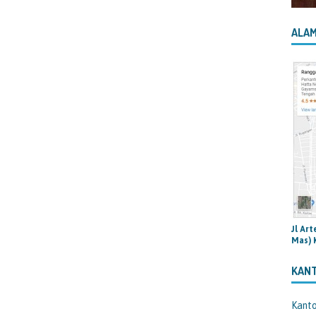
ALAM
Jl Ar
Mas) 
KAN
Kant