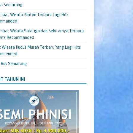
ta Semarang
mpat Wisata Klaten Terbaru Lagi Hits
mmanded
mpat Wisata Salatiga dan Sekitarnya Terbaru
 Hits Recommanded
 Wisata Kudus Murah Terbaru Yang Lagi Hits
mmended
 Bus Semarang
T TAHUN INI