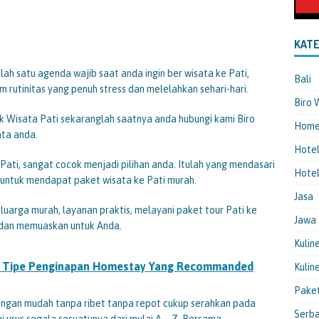
KATE
lah satu agenda wajib saat anda ingin ber wisata ke Pati,
Bali
 rutinitas yang penuh stress dan melelahkan sehari-hari.
Biro 
k Wisata Pati sekaranglah saatnya anda hubungi kami Biro
Hom
ata anda.
Hote
i Pati, sangat cocok menjadi pilihan anda. Itulah yang mendasari
Hotel
untuk mendapat paket wisata ke Pati murah.
Jasa
luarga murah, layanan praktis, melayani paket tour Pati ke
Jawa
h dan memuaskan untuk Anda.
Kulin
ah Tipe Penginapan Homestay Yang Recommanded
Kulin
Pake
engan mudah tanpa ribet tanpa repot cukup serahkan pada
Serba
mi urus segala sesuatunya dari mulai A – Z. Bersama