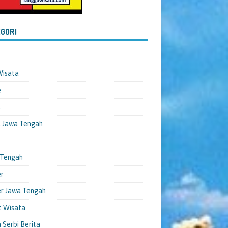
GORI
Wisata
e
l
 Jawa Tengah
 Tengah
er
er Jawa Tengah
t Wisata
 Serbi Berita