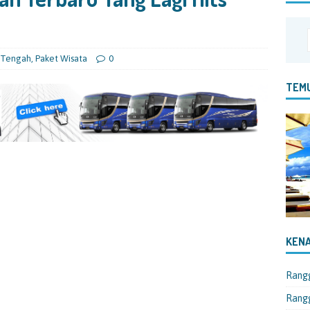
 Tengah
,
Paket Wisata
0
TEMU
KENA
Rang
Rangg