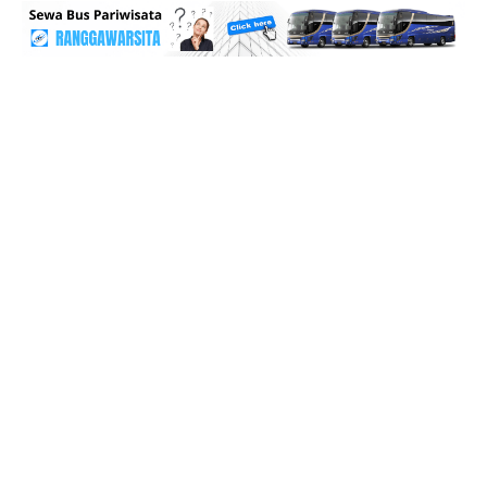
g
g
g
g
g
g
g
i
i
i
i
i
i
i
p
k
d
p
d
p
d
a
a
i
a
i
a
i
d
n
T
d
W
d
L
a
d
e
a
h
a
i
T
i
l
P
a
T
n
w
F
e
i
t
u
k
i
a
g
n
s
m
e
t
c
r
t
A
b
d
t
e
a
e
p
l
l
e
b
m
r
p
r
n
r
o
(
e
(
(
(
(
o
M
s
M
M
M
M
k
e
t
e
e
e
e
(
m
(
m
m
m
m
M
b
M
b
b
b
b
e
u
e
u
u
u
u
m
k
m
k
k
k
k
b
a
b
a
a
a
a
u
d
u
d
d
d
d
k
i
k
i
i
i
i
a
j
a
j
j
j
j
d
e
d
e
e
e
e
i
n
i
n
n
n
n
j
d
j
d
d
d
d
e
e
e
e
e
e
e
n
l
n
l
l
l
l
d
a
d
a
a
a
a
e
y
e
y
y
y
y
l
a
l
a
a
a
a
a
n
a
n
n
n
n
y
g
y
g
g
g
g
a
b
a
b
b
b
b
n
a
n
a
a
a