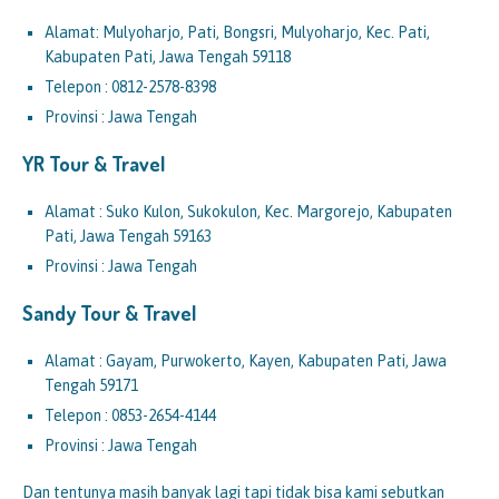
Alamat: Mulyoharjo, Pati, Bongsri, Mulyoharjo, Kec. Pati,
Kabupaten Pati, Jawa Tengah 59118
Telepon : 0812-2578-8398
Provinsi : Jawa Tengah
YR Tour & Travel
Alamat : Suko Kulon, Sukokulon, Kec. Margorejo, Kabupaten
Pati, Jawa Tengah 59163
Provinsi : Jawa Tengah
Sandy Tour & Travel
Alamat : Gayam, Purwokerto, Kayen, Kabupaten Pati, Jawa
Tengah 59171
Telepon : 0853-2654-4144
Provinsi : Jawa Tengah
Dan tentunya masih banyak lagi tapi tidak bisa kami sebutkan