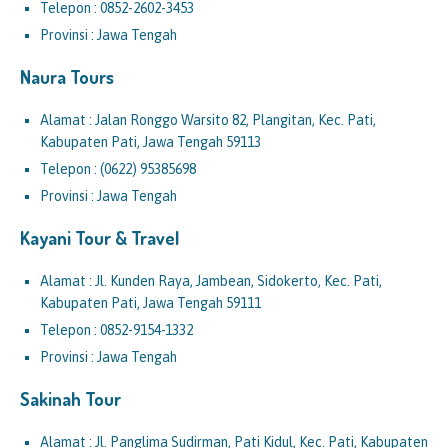
Telepon : 0852-2602-3453
Provinsi : Jawa Tengah
Naura Tours
Alamat : Jalan Ronggo Warsito 82, Plangitan, Kec. Pati,
Kabupaten Pati, Jawa Tengah 59113
Telepon : (0622) 95385698
Provinsi : Jawa Tengah
Kayani Tour & Travel
Alamat : Jl. Kunden Raya, Jambean, Sidokerto, Kec. Pati,
Kabupaten Pati, Jawa Tengah 59111
Telepon : 0852-9154-1332
Provinsi : Jawa Tengah
Sakinah Tour
Alamat : Jl. Panglima Sudirman, Pati Kidul, Kec. Pati, Kabupaten