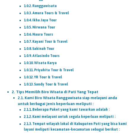
Ranggawisata
Amura Tours & Travel
Ikha Jaya Tour
Nirwana Tour
Naura Tours
Kayani Tour & Travel
Sakinah Tour
Atlasindo Tours
Wisata Karya
Priyahita Tour & Travel
YR Tour & Travel
Sandy Tour & Travel
Tips Memilih Biro Wisata di Pati Yang Tepat
Kami Biro Wisata Ranggawisata siap melayani anda
untuk berbagai jenis keperluan meliputi :
Beberapa Paket yang kami tawarkan adalah :
Kami melayani untuk segala keperluan meliputi :
Tempat wilayah lokal di Kabupaten Pati yang bisa kami
layani meliputi kecamatan-kecamatan sebagai berikut :