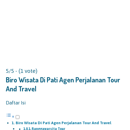
5/5 - (1 vote)
Biro Wisata Di Pati Agen Perjalanan Tour
And Travel
Daftar Isi
Biro Wisata Di Pati Agen Perjalanan Tour And Travel
Ranggawarsita Tour