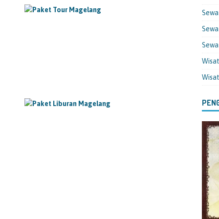
Sewa
Sewa 
Sewa
Wisa
Wisa
PENG