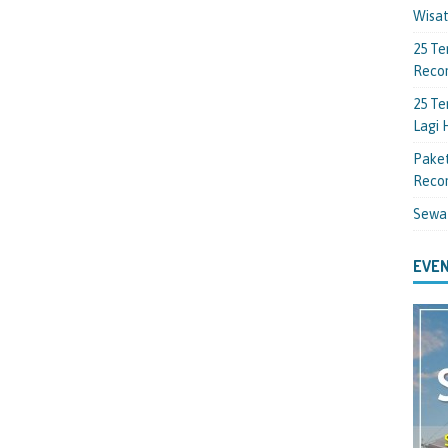
Wisa
25 Te
Reco
25 Te
Lagi
Paket
Reco
Sewa
EVEN