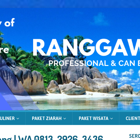
ULINER
PAKET ZIARAH
PAKET WISATA
CLIENT
ang | WA 0813-2926-3436 –
SERC