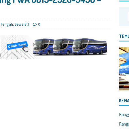
 Tengah
,
Sewa Elf
0
TEMU
KENA
Rang
Rangg