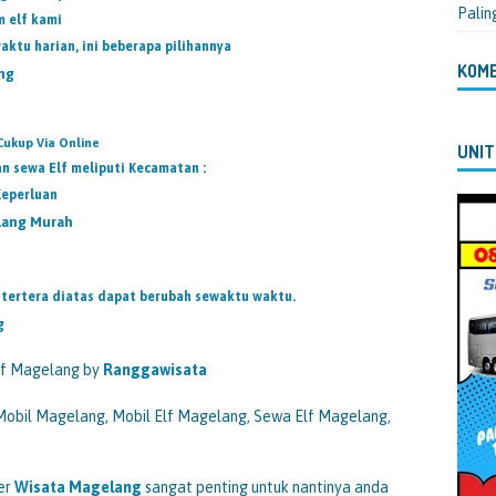
Palin
m elf kami
aktu harian, ini beberapa pilihannya
KOM
ng
Cukup Via Online
UNIT
n sewa Elf meliputi Kecamatan :
Keperluan
elang Murah
 tertera diatas dapat berubah sewaktu waktu.
g
lf Magelang by
Ranggawisata
 Mobil Magelang, Mobil Elf Magelang, Sewa Elf Magelang,
ber
Wisata
Magelang
sangat penting untuk nantinya anda