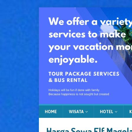
HOME
WISATA
HOTEL
K
Harga Sewa Elf Magel