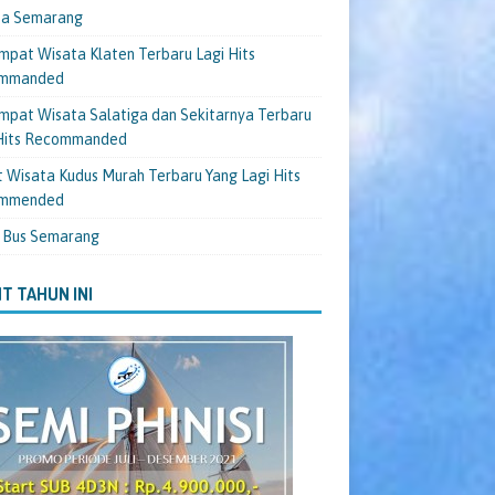
ta Semarang
mpat Wisata Klaten Terbaru Lagi Hits
mmanded
mpat Wisata Salatiga dan Sekitarnya Terbaru
 Hits Recommanded
 Wisata Kudus Murah Terbaru Yang Lagi Hits
mmended
 Bus Semarang
T TAHUN INI