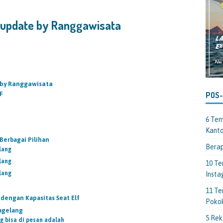
rupdate by Ranggawisata
 by Ranggawisata
F
POS
6 Tem
Kant
Berbagai Pilihan
Berap
lang
lang
10 Te
lang
Insta
11 Te
engan Kapasitas Seat Elf
Poko
Magelang
5 Rek
g bisa di pesan adalah