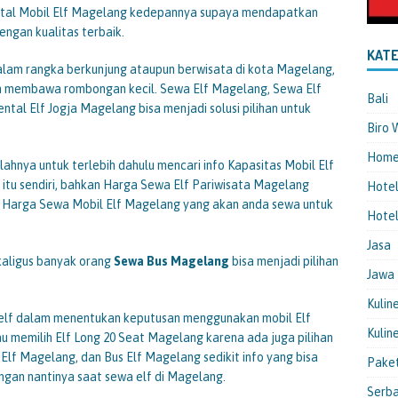
tal Mobil Elf Magelang kedepannya supaya mendapatkan
engan kualitas terbaik.
KATE
alam rangka berkunjung ataupun berwisata di kota Magelang,
gan membawa rombongan kecil. Sewa Elf Magelang, Sewa Elf
Bali
tal Elf Jogja Magelang bisa menjadi solusi pilihan untuk
Biro 
Hom
ahnya untuk terlebih dahulu mencari info Kapasitas Mobil Elf
tu sendiri, bahkan Harga Sewa Elf Pariwisata Magelang
Hote
n Harga Sewa Mobil Elf Magelang yang akan anda sewa untuk
Hotel
Jasa
kaligus banyak orang
Sewa Bus
Magelang
bisa menjadi pilihan
Jawa
Kulin
elf dalam menentukan keputusan menggunakan mobil Elf
Kulin
u memilih Elf Long 20 Seat Magelang karena ada juga pilihan
 Elf Magelang, dan Bus Elf Magelang sedikit info yang bisa
Pake
gan nantinya saat sewa elf di Magelang.
Serba