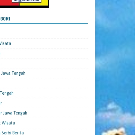
GORI
Wisata
e
l
 Jawa Tengah
 Tengah
er
er Jawa Tengah
t Wisata
 Serbi Berita