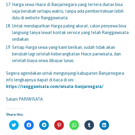
Harga sewa Hiace di Banjarnegara yang tertera diatas bisa
saja berubah setiapu waktu, tanpa ada pemberitahuan lebih
dulu di website Ranggawisata.
Untuk mendapatkan Harga paling akurat, calon penyewa bisa
langsung tanya lewat kontak service yang telah Ranggawisata
sediakan.
Setiap Harga sewa yang kami berikan, sudah tidak akan
berubah lagi setelah keberangkatan Hiace pariwisata, dan
setelah biaya sewa dibayar lunas.
Segera agendakan untuk mengunjungi kabupaten Banjarnegara
info lengkapnya dapat di baca di sini :
https://ranggawisata.com/wisata-banjarnegara/
Salam PARIWISATA
Share this:
K
K
K
K
K
K
K
l
l
l
l
l
l
l
i
i
i
i
i
i
i