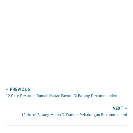
PREVIOUS
12 Cafe Restoran Rumah Makan Favorit Di Batang Recommanded
NEXT
12 Hotel Batang Murah Di Daerah Pekalongan Recommanded