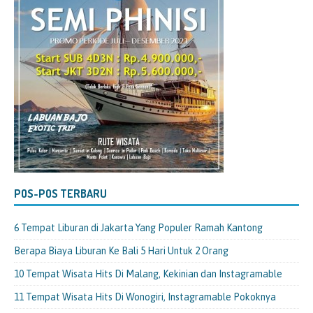
POS-POS TERBARU
6 Tempat Liburan di Jakarta Yang Populer Ramah Kantong
Berapa Biaya Liburan Ke Bali 5 Hari Untuk 2 Orang
10 Tempat Wisata Hits Di Malang, Kekinian dan Instagramable
11 Tempat Wisata Hits Di Wonogiri, Instagramable Pokoknya