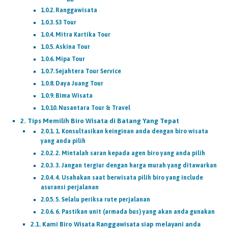
Ranggawisata
S3 Tour
Mitra Kartika Tour
Askina Tour
Mipa Tour
Sejahtera Tour Service
Daya Juang Tour
Bima Wisata
Nusantara Tour & Travel
Tips Memilih Biro Wisata di Batang Yang Tepat
1. Konsultasikan keinginan anda dengan biro wisata
yang anda pilih
2. Mintalah saran kepada agen biro yang anda pilih
3. Jangan tergiur dengan harga murah yang ditawarkan
4. Usahakan saat berwisata pilih biro yang include
asuransi perjalanan
5. Selalu periksa rute perjalanan
6. Pastikan unit (armada bus) yang akan anda gunakan
Kami Biro Wisata Ranggawisata siap melayani anda