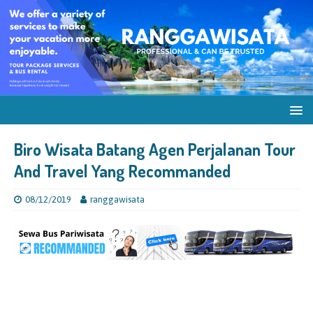
Biro Wisata Batang Agen Perjalanan Tour
And Travel Yang Recommanded
08/12/2019
ranggawisata