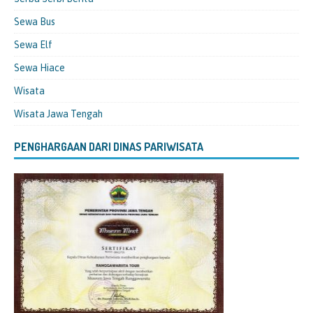
Sewa Bus
Sewa Elf
Sewa Hiace
Wisata
Wisata Jawa Tengah
PENGHARGAAN DARI DINAS PARIWISATA