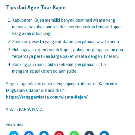
Tips dari Agen Tour Kajen
Kabupaten Kajen memiliki banyak destinasi wisata yang
menarik, pastikan anda sudah merencanakan tempat tujuan
yang akan di kunjungi.
Pastikan peserta yang ikut dalam perjalanan wisata anda.
Hubungi jasa agen tour di Kajen , paling berpengalaman dan
terpercaya pastikan harga paket wisata dengan itinerary.
Booking jauh hari 1 bulan sebelum perjalanan untuk
mengantisipasi ketersediaan guide.
Segera agendakan untuk mengunjungi kabupaten Kajen info
lengkapnya dapat di baca di sini :
https://ranggawisata.com/wisata-Kajen/
Salam PARIWISATA
Share this:
K
K
K
K
K
K
K