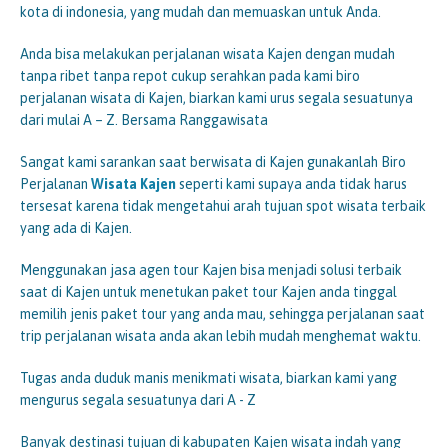
kota di indonesia, yang mudah dan memuaskan untuk Anda.
Anda bisa melakukan perjalanan wisata Kajen dengan mudah
tanpa ribet tanpa repot cukup serahkan pada kami biro
perjalanan wisata di Kajen, biarkan kami urus segala sesuatunya
dari mulai A – Z. Bersama Ranggawisata
Sangat kami sarankan saat berwisata di Kajen gunakanlah Biro
Perjalanan
Wisata Kajen
seperti kami supaya anda tidak harus
tersesat karena tidak mengetahui arah tujuan spot wisata terbaik
yang ada di Kajen.
Menggunakan jasa agen tour Kajen bisa menjadi solusi terbaik
saat di Kajen untuk menetukan paket tour Kajen anda tinggal
memilih jenis paket tour yang anda mau, sehingga perjalanan saat
trip perjalanan wisata anda akan lebih mudah menghemat waktu.
Tugas anda duduk manis menikmati wisata, biarkan kami yang
mengurus segala sesuatunya dari A - Z
Banyak destinasi tujuan di kabupaten Kajen wisata indah yang