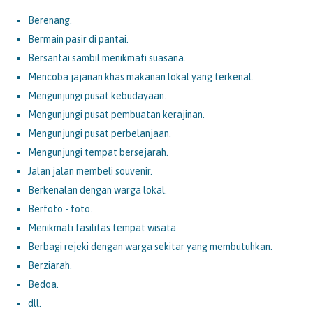
Berenang.
Bermain pasir di pantai.
Bersantai sambil menikmati suasana.
Mencoba jajanan khas makanan lokal yang terkenal.
Mengunjungi pusat kebudayaan.
Mengunjungi pusat pembuatan kerajinan.
Mengunjungi pusat perbelanjaan.
Mengunjungi tempat bersejarah.
Jalan jalan membeli souvenir.
Berkenalan dengan warga lokal.
Berfoto - foto.
Menikmati fasilitas tempat wisata.
Berbagi rejeki dengan warga sekitar yang membutuhkan.
Berziarah.
Bedoa.
dll.