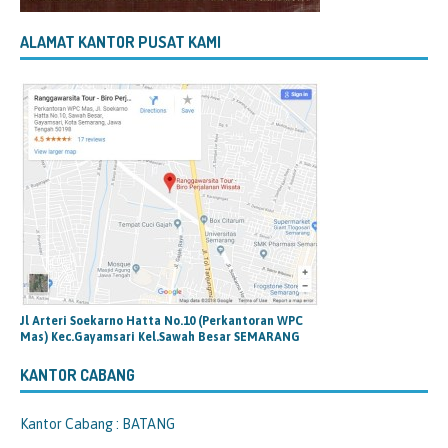
ALAMAT KANTOR PUSAT KAMI
Jl Arteri Soekarno Hatta No.10 (Perkantoran WPC
Mas) Kec.Gayamsari Kel.Sawah Besar SEMARANG
KANTOR CABANG
Kantor Cabang : BATANG