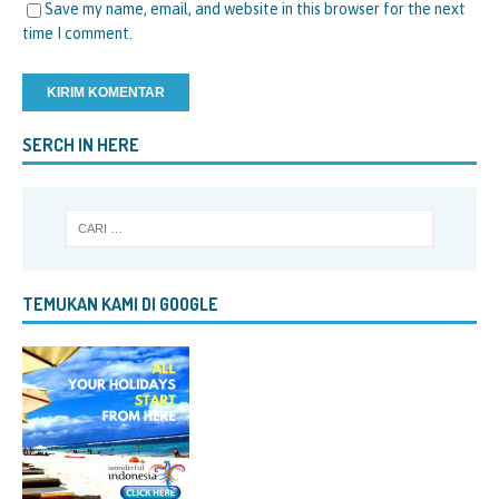
Save my name, email, and website in this browser for the next
time I comment.
SERCH IN HERE
TEMUKAN KAMI DI GOOGLE