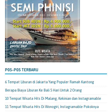
POS-POS TERBARU
6 Tempat Liburan di Jakarta Yang Populer Ramah Kantong
Berapa Biaya Liburan Ke Bali 5 Hari Untuk 2 Orang
10 Tempat Wisata Hits Di Malang, Kekinian dan Instagramable
11 Tempat Wisata Hits Di Wonogiri, Instagramable Pokoknya