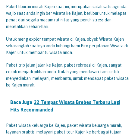
Paket liburan murah Kajen saat ini, merupakan salah satu agenda
wajib saat anda ingin ber wisata ke Kajen, berlibur untuk melepas
penat dari segala macam rutinitas yang penuh stress dan
melelahkan sehari-hari.
Untuk meng explor tempat wisata di Kajen, obyek Wisata Kajen
sekaranglah saatnya anda hubungi kami Biro perjalanan Wisata di
Kajen untuk membantu wisata anda.
Paket trip jalan jalan ke Kajen, paket rekreasi di Kajen, sangat
cocok menjadi pilihan anda. Itulah yang mendasari kami untuk
menyediakan, melayani, membantu, untuk mendapat paket wisata
ke Kajen murah.
Baca Juga
22 Tempat Wisata Brebes Terbaru Lagi
Hits Recommanded
Paket wisata keluarga ke Kajen, paket wisata keluarga murah,
layanan praktis, melayani paket tour Kajen ke berbagai tujuan