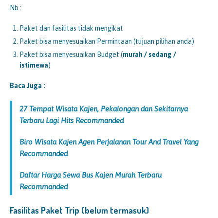
Nb :
Paket dan fasilitas tidak mengikat
Paket bisa menyesuaikan Permintaan (tujuan pilihan anda)
Paket bisa menyesuaikan Budget (
murah / sedang /
istimewa
)
Baca Juga :
27 Tempat Wisata Kajen, Pekalongan dan Sekitarnya
Terbaru Lagi Hits Recommanded
Biro Wisata Kajen Agen Perjalanan Tour And Travel Yang
Recommanded
Daftar Harga Sewa Bus Kajen Murah Terbaru
Recommanded
Fasilitas Paket Trip (belum termasuk)