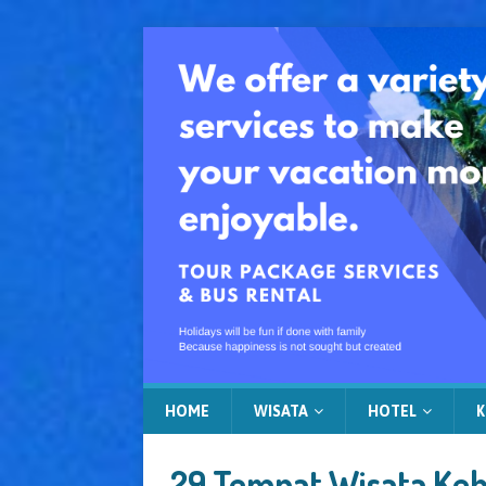
HOME
WISATA
HOTEL
K
29 Tempat Wisata Keb