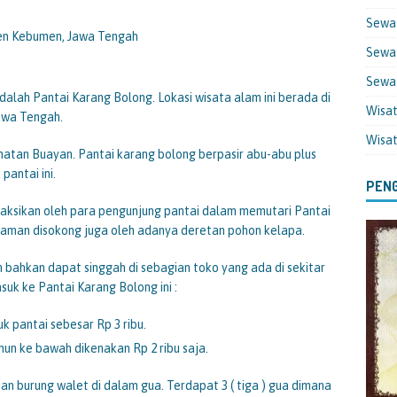
Sewa
ten Kebumen, Jawa Tengah
Sewa 
Sewa
lah Pantai Karang Bolong. Lokasi wisata alam ini berada di
Wisa
awa Tengah.
Wisa
amatan Buayan. Pantai karang bolong berpasir abu-abu plus
antai ini.
PENG
isaksikan oleh para pengunjung pantai dalam memutari Pantai
nyaman disokong juga oleh adanya deretan pohon kelapa.
 bahkan dapat singgah di sebagian toko yang ada di sekitar
suk ke Pantai Karang Bolong ini :
 pantai sebesar Rp 3 ribu.
un ke bawah dikenakan Rp 2 ribu saja.
an burung walet di dalam gua. Terdapat 3 ( tiga ) gua dimana