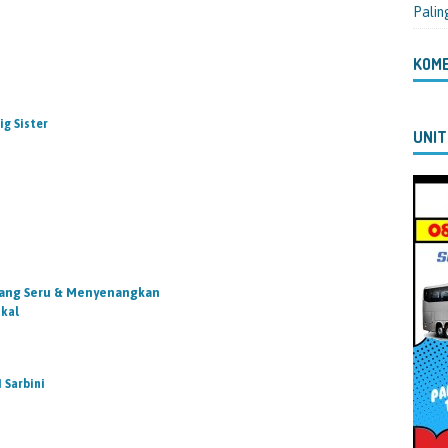
Palin
KOM
ig Sister
UNIT
Yang Seru & Menyenangkan
akal
 Sarbini