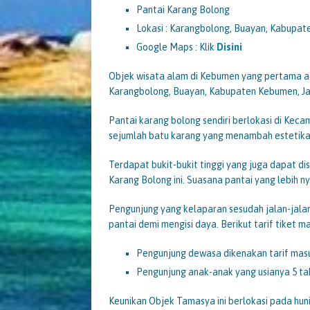
Pantai Karang Bolong
Lokasi : Karangbolong, Buayan, Kabupa
Google Maps : Klik
Disini
Objek wisata alam di Kebumen yang pertama ada
Karangbolong, Buayan, Kabupaten Kebumen, J
Pantai karang bolong sendiri berlokasi di Kec
sejumlah batu karang yang menambah estetika p
Terdapat bukit-bukit tinggi yang juga dapat d
Karang Bolong ini. Suasana pantai yang lebih 
Pengunjung yang kelaparan sesudah jalan-jalan
pantai demi mengisi daya. Berikut tarif tiket ma
Pengunjung dewasa dikenakan tarif masuk
Pengunjung anak-anak yang usianya 5 tah
Keunikan Objek Tamasya ini berlokasi pada huni