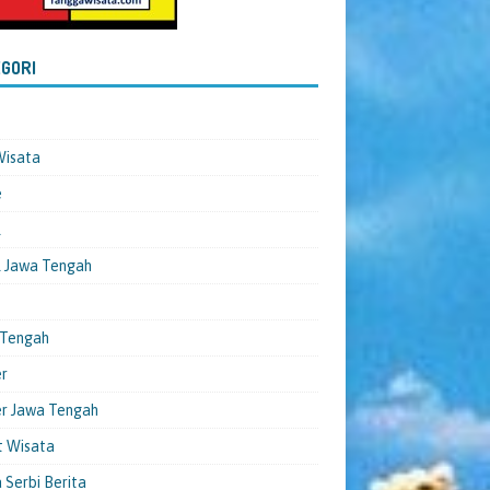
GORI
Wisata
e
l
 Jawa Tengah
 Tengah
er
er Jawa Tengah
t Wisata
 Serbi Berita