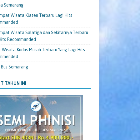
ta Semarang
mpat Wisata Klaten Terbaru Lagi Hits
mmanded
mpat Wisata Salatiga dan Sekitarnya Terbaru
 Hits Recommanded
 Wisata Kudus Murah Terbaru Yang Lagi Hits
mmended
 Bus Semarang
T TAHUN INI