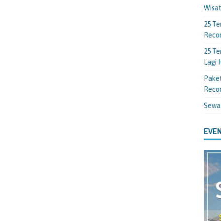
Wisa
25 Te
Reco
25 Te
Lagi
Paket
Reco
Sewa
EVEN