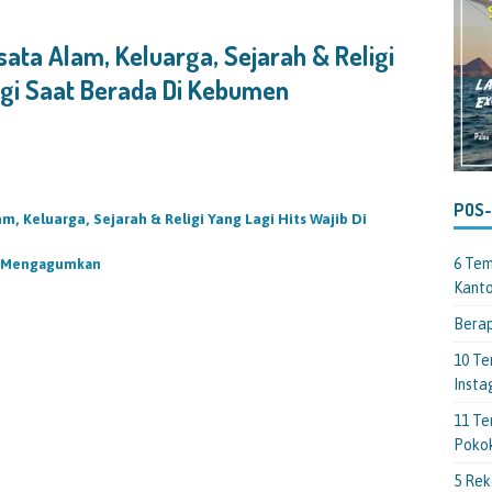
ata Alam, Keluarga, Sejarah & Religi
ungi Saat Berada Di Kebumen
POS
, Keluarga, Sejarah & Religi Yang Lagi Hits Wajib Di
6 Tem
g Mengagumkan
Kant
Berap
10 Te
Insta
11 Te
Poko
5 Rek