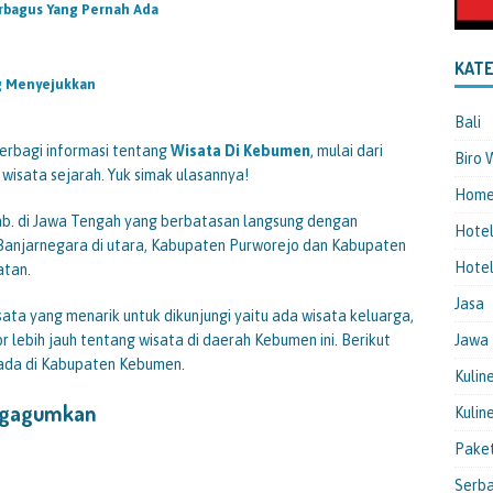
rbagus Yang Pernah Ada
KATE
g Menyejukkan
Bali
erbagi informasi tentang
Wisata Di Kebumen
, mulai dari
Biro 
n wisata sejarah. Yuk simak ulasannya!
Hom
b. di Jawa Tengah yang berbatasan langsung dengan
Hote
anjarnegara di utara, Kabupaten Purworejo dan Kabupaten
Hotel
atan.
Jasa
ata yang menarik untuk dikunjungi yaitu ada wisata keluarga,
or lebih jauh tentang wisata di daerah Kebumen ini. Berikut
Jawa
g ada di Kabupaten Kebumen.
Kulin
ngagumkan
Kulin
Pake
Serba