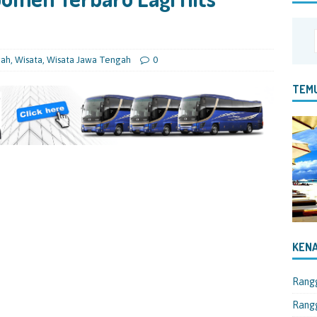
gah
,
Wisata
,
Wisata Jawa Tengah
0
TEMU
KENA
Rang
Rangg